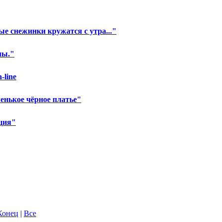
ые снежинки кружатся с утра..."
лы."
-line
енькое чёрное платье"
ция"
Конец
|
Все