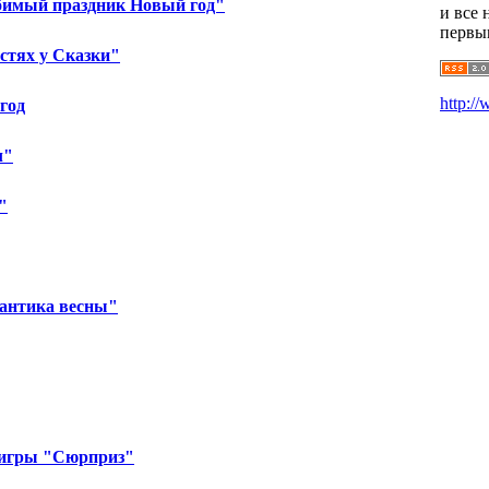
бимый праздник Новый год"
и все 
первы
остях у Сказки"
http:/
год
л"
"
мантика весны"
 игры "Сюрприз"