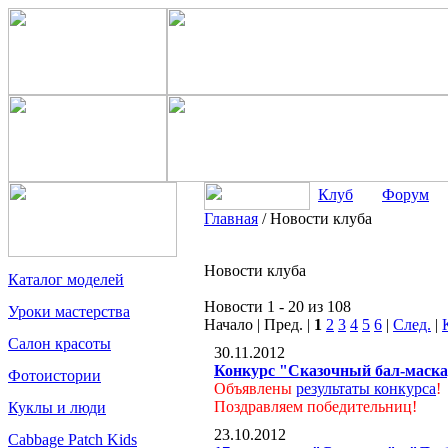
Клуб
Форум
Главная
/
Новости клуба
Новости клуба
Каталог моделей
Новости 1 - 20 из 108
Уроки мастерства
Начало | Пред. |
1
2
3
4
5
6
|
След.
|
Салон красоты
30.11.2012
Конкурс "Сказочный бал-маск
Фотоистории
Объявлены
результаты конкурса
!
Поздравляем победительниц!
Куклы и люди
23.10.2012
Cabbage Patch Kids