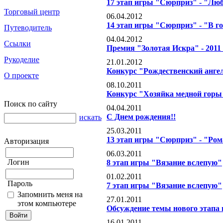
17 этап игры "Сюрприз" - "Лю
Торговый центр
06.04.2012
14 этап игры "Сюрприз" - "В г
Путеводитель
04.04.2012
Ссылки
Премия "Золотая Искра" - 2011 
Рукоделие
21.01.2012
Конкурс "Рождественский анге
О проекте
08.10.2011
Конкурс "Хозяйка медной горы
Поиск по сайту
04.04.2011
С Днем рождения!!
искать
25.03.2011
13 этап игры "Сюрприз" - "Ро
Авторизация
06.03.2011
Логин
8 этап игры "Вязание вслепую"
01.02.2011
Пароль
7 этап игры "Вязание вслепую"
Запомнить меня на
27.01.2011
этом компьютере
Обсуждение темы нового этапа
16.01.2011