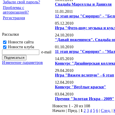
Забыли свой пароль?
Свадьба Марселлы и Даниэля
Проблемы с
11.01.2011
авторизацией?
12 этап игры "Сюрприз" - "Бел
Регистрация
05.12.2010
Игра "Фото-шоу: музыка и кук
Рассылки
24.10.2010
"Давай поженимся". Свадьба on
Новости сайта
Новости клуба
01.10.2010
11 этап игры "Сюрприз" - "Мал
e-mail
14.05.2010
Изменение параметров
Конкурс "Дизайнерская коллек
29.04.2010
Игра "Вяжем вслепую" - 6 этап
12.04.2010
Конкурс "Весёлые краски"
03.04.2010
Премия "Золотая Искра - 2009"
Новости 1 - 20 из 108
Начало | Пред. |
1
2
3
4
5
6
|
След.
|