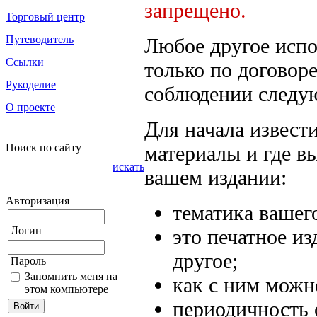
запрещено.
Торговый центр
Путеводитель
Любое другое испо
Ссылки
только по договор
Рукоделие
соблюдении следу
О проекте
Для начала извест
Поиск по сайту
материалы и где в
искать
вашем издании:
Авторизация
тематика вашег
Логин
это печатное из
другое;
Пароль
Запомнить меня на
как с ним можн
этом компьютере
периодичность 