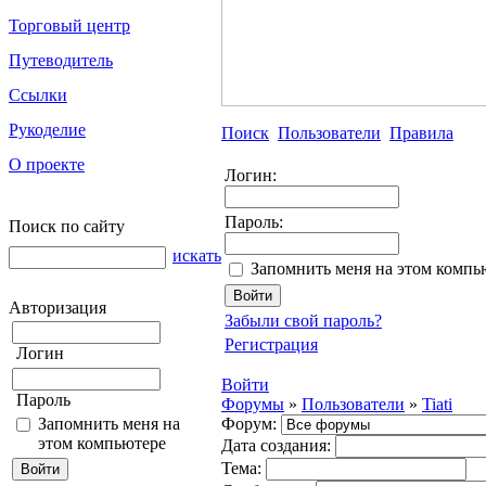
Торговый центр
Путеводитель
Ссылки
Рукоделие
Поиск
Пользователи
Правила
О проекте
Логин:
Пароль:
Поиск по сайту
искать
Запомнить меня на этом компь
Авторизация
Забыли свой пароль?
Регистрация
Логин
Войти
Пароль
Форумы
»
Пользователи
»
Tiati
Запомнить меня на
Форум:
этом компьютере
Дата создания:
Тема: