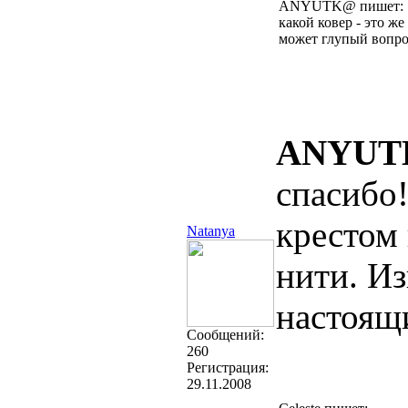
ANYUTK@ пишет:
какой ковер - это ж
может глупый вопрос
ANYUT
спасибо
крестом 
Natanya
нити. И
настоящ
Cообщений:
260
Регистрация:
29.11.2008