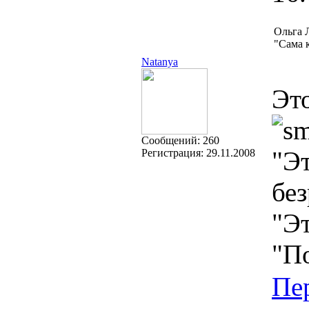
Ольга 
"Сама к
Natanya
Эт
Cообщений:
260
"Эт
Регистрация:
29.11.2008
без
"Эт
"П
Пе