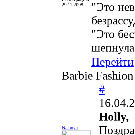
"Это нев
29.11.2008
безрассу
"Это бес
шепнула
Перейти
Barbie Fashio
#
16.04.
Holly,
Поздр
Natanya