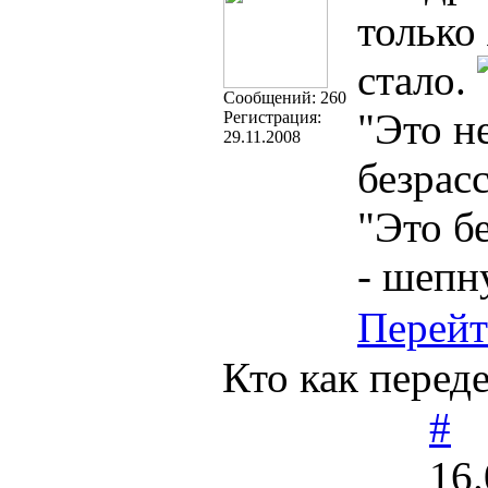
только
стало.
Cообщений:
260
"Это н
Регистрация:
29.11.2008
безрас
"Это б
- шепн
Перей
Кто как перед
#
16.