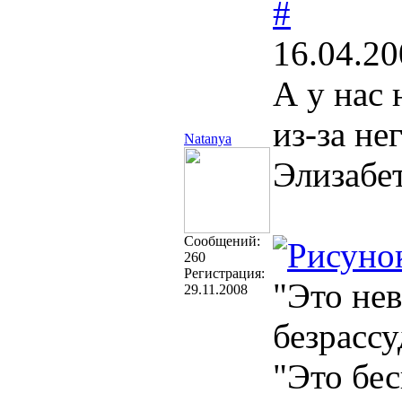
#
16.04.20
А у нас 
из-за не
Natanya
Элизабе
Cообщений:
260
Регистрация:
"Это нев
29.11.2008
безрассу
"Это бес