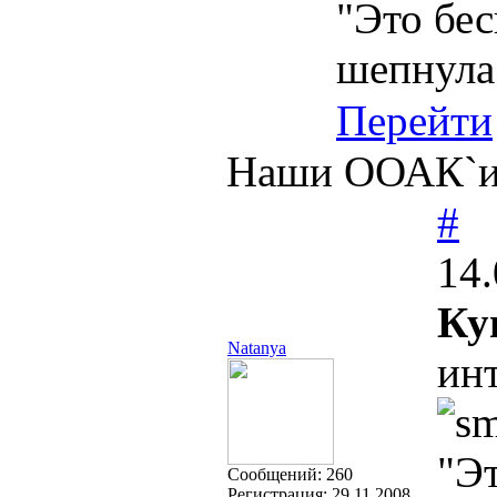
"Это бес
шепнула
Перейти
Наши ООАК`и,
#
14.
Ку
Natanya
ин
"Эт
Cообщений:
260
Регистрация:
29.11.2008