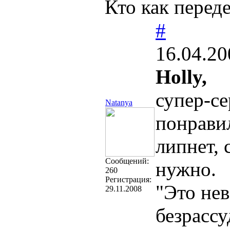
Кто как перед
#
16.04.20
Holly,
супер-с
Natanya
понравил
липнет, 
Cообщений:
нужно.
260
Регистрация:
"Это нев
29.11.2008
безрассу