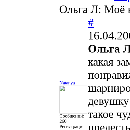
Ольга Л: Моё 
#
16.04.20
Ольга Л
какая за
понрави
Natanya
шарнирон
девушку
такое чу
Cообщений:
260
прелесть
Регистрация: