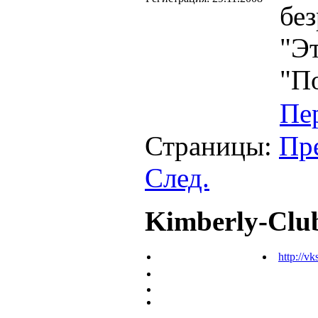
без
"Эт
"П
Пе
Страницы:
Пр
След.
Kimberly-Clu
http://vk