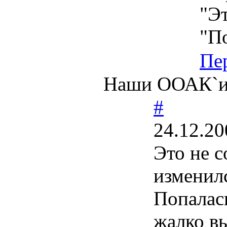
"Эт
"П
Пе
Наши ООАК`и,
#
24.12.20
Это не 
изменил
Попалась
жалко в