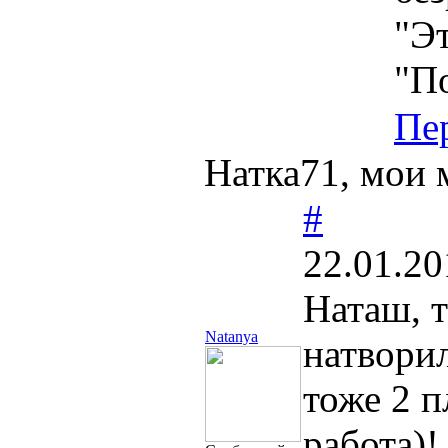
"Эт
"П
Пе
Натка71, мои 
#
22.01.20
Наташ, 
Natanya
натвори
тоже 2 п
работа)