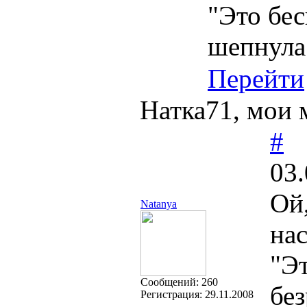
"Это бес
шепнула
Перейти
Натка71, мои 
#
03.
Ой,
Natanya
на
"Эт
Cообщений:
260
без
Регистрация:
29.11.2008