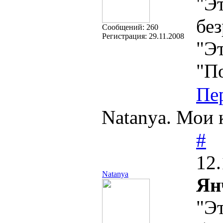
"Эт
без
Cообщений:
260
Регистрация:
29.11.2008
"Эт
"П
Пе
Natanya. Мои к
#
12.
Natanya
Ян
"Эт