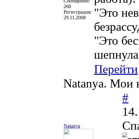
Cообщений:
260
"Это нев
Регистрация:
29.11.2008
безрассу
"Это бес
шепнула
Перейти
Natanya. Мои к
#
14.
Сп
Natanya