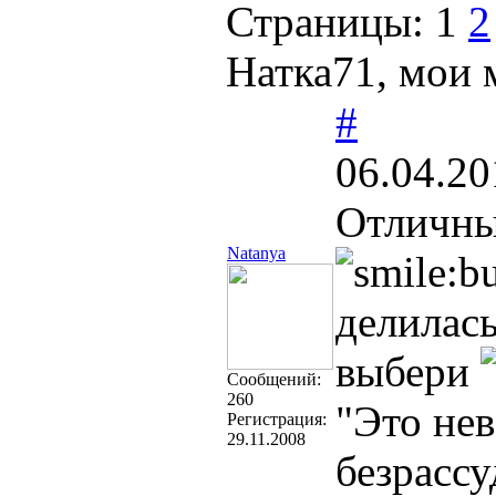
Страницы:
1
2
Натка71, мои 
#
06.04.20
Отличны
Natanya
делилась
выбери
Cообщений:
260
"Это нев
Регистрация:
29.11.2008
безрассу