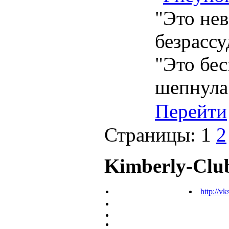
"Это нев
безрассу
"Это бес
шепнула
Перейти
Страницы:
1
2
Kimberly-Clu
http://vk