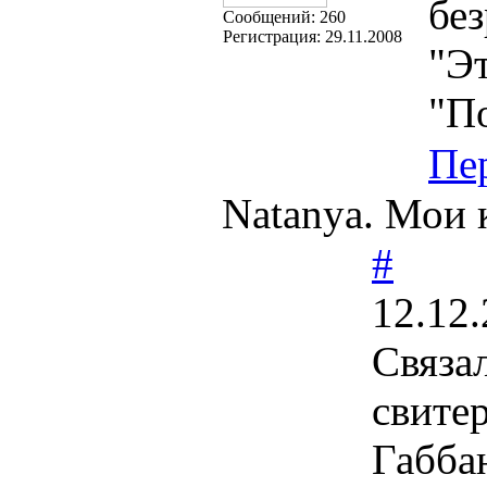
без
Cообщений:
260
Регистрация:
29.11.2008
"Эт
"П
Пе
Natanya. Мои к
#
12.12.
Связа
свите
Габба