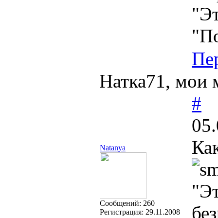
"Эт
"П
Пе
Натка71, мои 
#
05.
Ка
Natanya
"Эт
Cообщений:
260
без
Регистрация:
29.11.2008