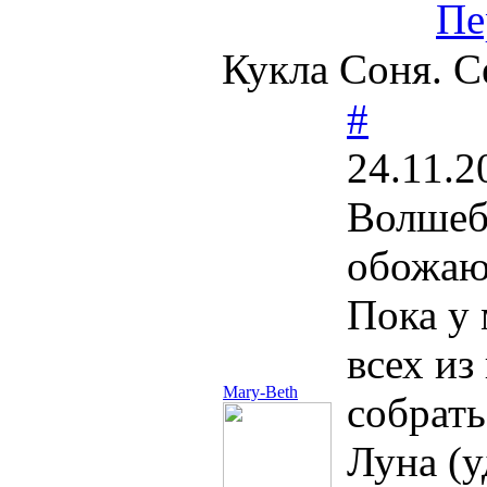
Пе
Кукла Соня. С
#
24.11.2
Волшебн
обожаю 
Пока у 
всех из
Mary-Beth
собрат
Луна (у