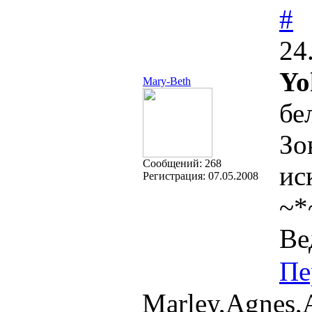
#
24
Yo
Mary-Beth
бе
Зо
Cообщений:
268
ис
Регистрация:
07.05.2008
~*
Ве
Пе
Marley,Agnes,