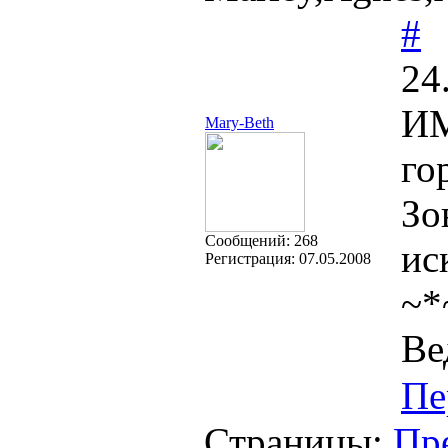
#
24
ИМ
Mary-Beth
го
Зо
Cообщений:
268
ис
Регистрация:
07.05.2008
~*
Ве
Пе
Страницы:
Пр