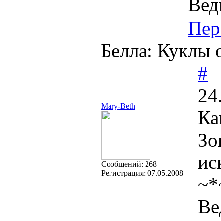
Вед
Пер
Белла: Куклы 
#
24
Mary-Beth
Ка
Зо
ис
Cообщений:
268
Регистрация:
07.05.2008
~*
Ве