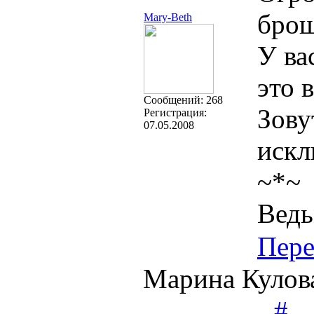
брош
Mary-Beth
У ва
это 
Cообщений:
268
Зову
Регистрация:
07.05.2008
искл
~*~
Ведь
Пере
Марина Кулова
#