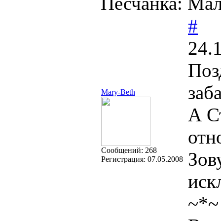
Песчанка: Ма
#
24.
Поз
заб
Mary-Beth
А С
отн
Cообщений:
268
Зов
Регистрация:
07.05.2008
иск
~*~