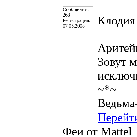
Cообщений:
268
Клодия
Регистрация:
07.05.2008
Аритей
Зовут м
исключи
~*~
Ведьма
Перейт
Феи от Mattel