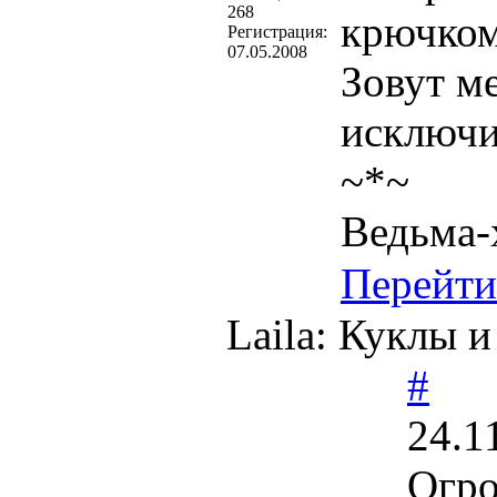
268
крючко
Регистрация:
07.05.2008
Зовут м
исключи
~*~
Ведьма-
Перейти
Laila: Куклы 
#
24.1
Огро