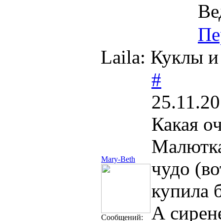
Ве
Пе
Laila: Куклы 
#
25.11.20
Какая о
Малютка
Mary-Beth
чудо (в
купила б
А сирене
Cообщений: