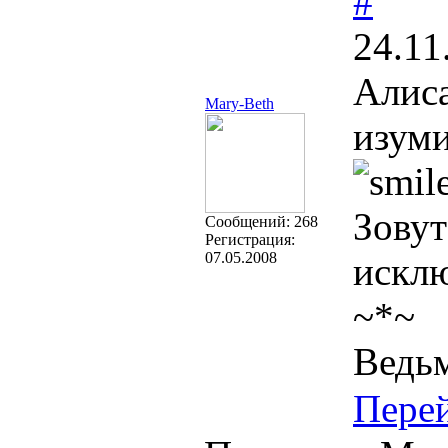
#
24.11
Алиса
Mary-Beth
изуми
Зовут
Cообщений:
268
Регистрация:
07.05.2008
исклю
~*~
Ведьм
Пере