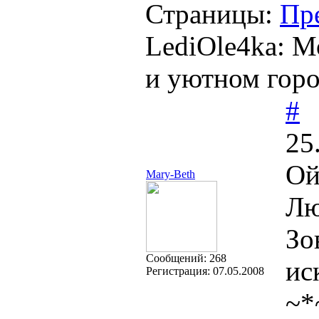
Страницы:
Пр
LediOle4ka: М
и уютном город
#
25
Ой
Mary-Beth
Лю
Зо
Cообщений:
268
ис
Регистрация:
07.05.2008
~*