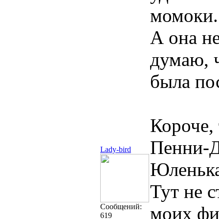
момоки.
А она не
думаю, ч
была пос
Короче, 
Пенни-
Lady-bird
Юленька
Тут не 
Cообщений:
моих фи
619