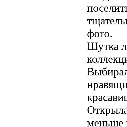
поселить
тщатель
фото.
Шутка ли
коллекц
Выбирал
нравящи
красави
Открыла
меньше 