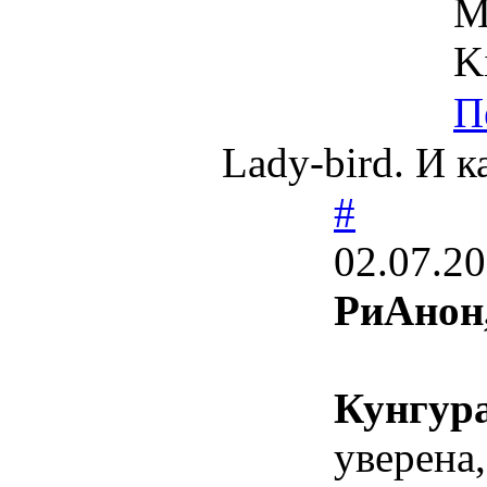
М
K
П
Lady-bird. И к
#
02.07.20
РиАнон
Кунгура
уверена