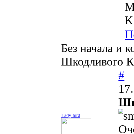
М
K
П
Без начала и 
Шкодливого К
#
17
Шк
Lady-bird
Оч