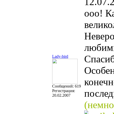
12.07.
ооо! К
велик
Неверо
любим
Спасиб
Lady-bird
Особен
конечн
Cообщений:
619
послед
Регистрация:
20.02.2007
(немно