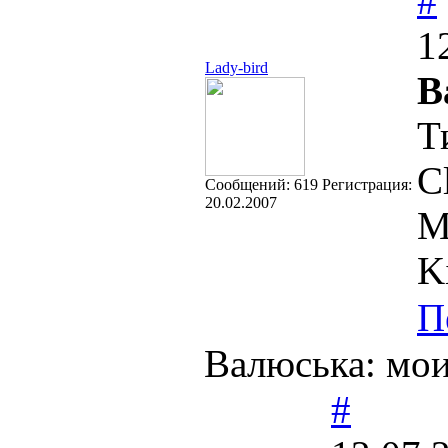
#
1
Lady-bird
В
Т
C
Cообщений:
619
Регистрация:
20.02.2007
М
K
П
Валюська: мои
#