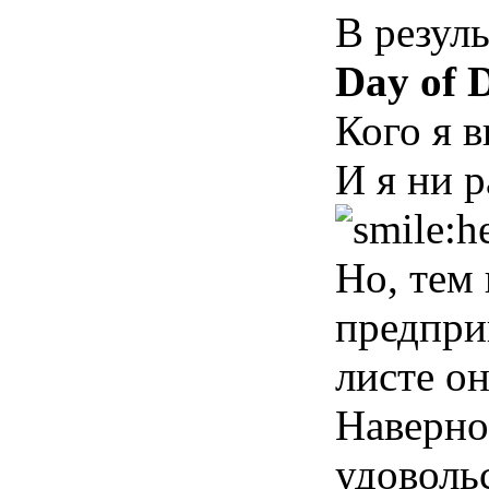
В резуль
Day of D
Кого я в
И я ни 
Но, тем 
предпри
листе он
Наверно
удоволь