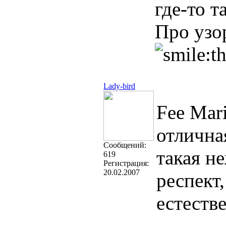
где-то т
Про узор
Lady-bird
Fee Mar
отлична
Cообщений:
такая н
619
Регистрация:
20.02.2007
респект,
естестве