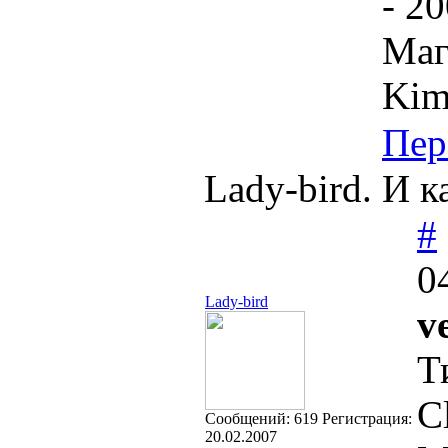
- 2
Маг
Kim
Пер
Lady-bird. И к
#
0
Lady-bird
ve
Т
C
Cообщений:
619
Регистрация:
20.02.2007