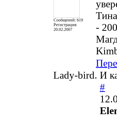
увер
Тина
Cообщений:
619
- 20
Регистрация:
20.02.2007
Магд
Kimb
Пере
Lady-bird. И к
#
12.
Ele