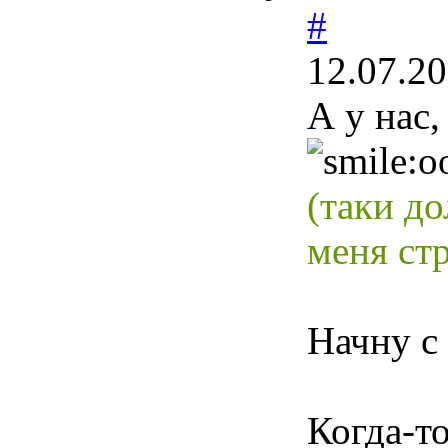
#
12.07.20
А у нас
(таки д
меня ст
Начну с
Когда-то