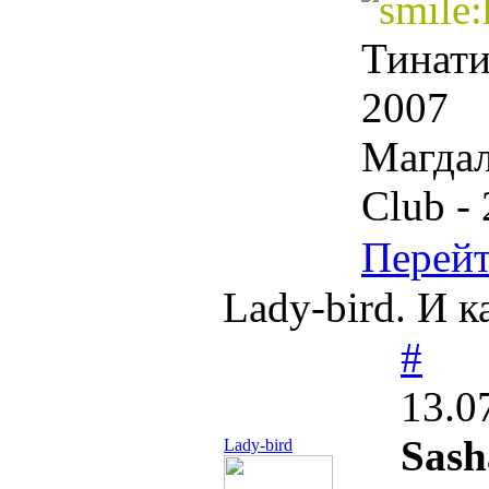
Тинати
2007
Магдал
Club -
Перей
Lady-bird. И к
#
13.0
Sash
Lady-bird