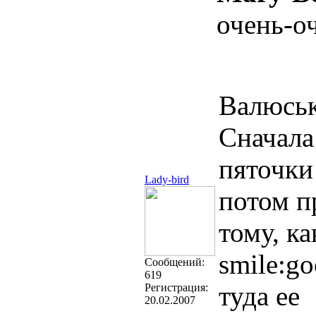
очень-о
Валюськ
Сначала
пяточки 
Lady-bird
потом п
тому, к
smile:go
Cообщений:
619
туда ее
Регистрация:
20.02.2007