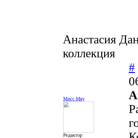
Анастасия Да
коллекция
#
0
А
Мисс Мяу
Р
г
К
Редактор