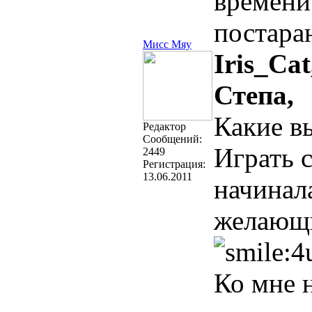
времени
постара
Мисс Мяу
Iris_Cat
Степа,
Какие в
Редактор
Cообщений:
Играть 
2449
Регистрация:
13.06.2011
начинала
желающ
Ко мне н