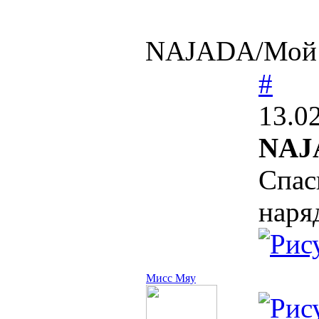
NAJADA/Мой м
#
13.0
NAJ
Спас
наря
Мисс Мяу