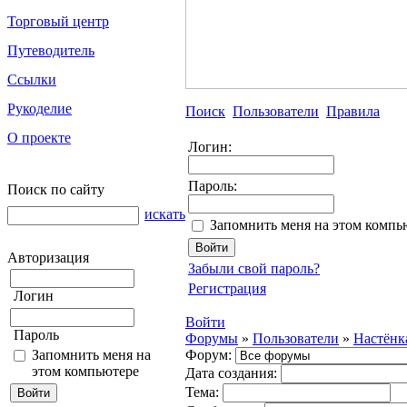
Торговый центр
Путеводитель
Ссылки
Рукоделие
Поиск
Пользователи
Правила
О проекте
Логин:
Пароль:
Поиск по сайту
искать
Запомнить меня на этом компь
Авторизация
Забыли свой пароль?
Регистрация
Логин
Войти
Пароль
Форумы
»
Пользователи
»
Настёнк
Запомнить меня на
Форум:
этом компьютере
Дата создания:
Тема: