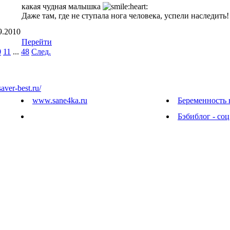
какая чудная малышка
Даже там, где не ступала нога человека, успели наследить!
9.2010
Перейти
0
11
...
48
След.
saver-best.ru/
www.sane4ka.ru
Беременность 
Бэбиблог - соц