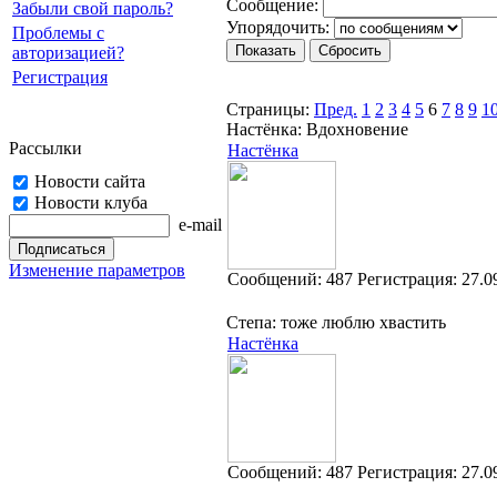
Cooбщение:
Забыли свой пароль?
Упорядочить:
Проблемы с
авторизацией?
Регистрация
Страницы:
Пред.
1
2
3
4
5
6
7
8
9
1
Настёнка: Вдохновение
Рассылки
Настёнка
Новости сайта
Новости клуба
e-mail
Изменение параметров
Cообщений:
487
Регистрация:
27.0
Степа: тоже люблю хвастить
Настёнка
Cообщений:
487
Регистрация:
27.0