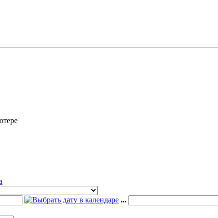
ютере
а
...