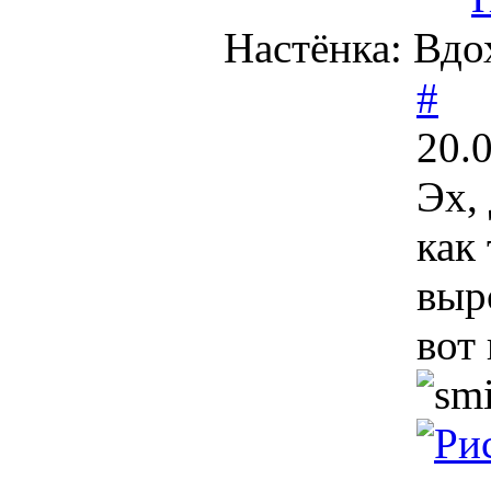
Настёнка: Вдо
#
20.
Эх, 
как
выр
вот