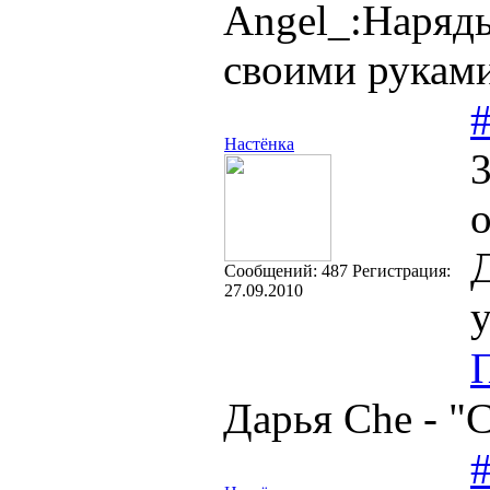
Angel_:Наряд
своими руками
Настёнка
3
Д
Cообщений:
487
Регистрация:
27.09.2010
у
Дарья Che - "