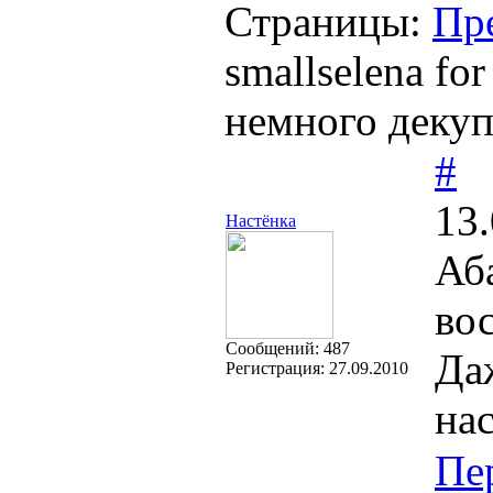
Страницы:
Пр
smallselena fo
немного декуп
#
13.
Настёнка
Аб
во
Cообщений:
487
Даж
Регистрация:
27.09.2010
на
Пе