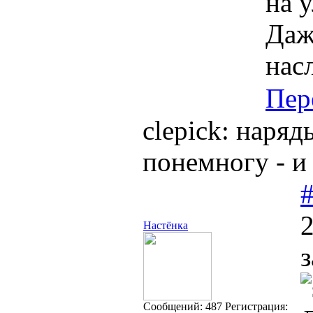
на 
Даж
нас
Пер
clepick: наряд
понемногу - и
2
Настёнка
з
Cообщений:
487
Регистрация: