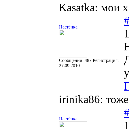
Kasatka: мои 
Настёнка
1
Д
Cообщений:
487
Регистрация:
27.09.2010
у
irinika86: тож
Настёнка
1