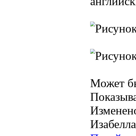
английск
Может бы
Показыва
Изменен
Изабелла