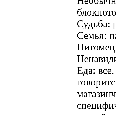
Необычн
блокнот
Судьба: 
Семья: п
Питомец:
Ненавиди
Еда: все
говоритс
магазинч
специфич