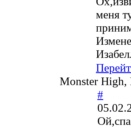
Ох,изв
меня т
приним
Измен
Изабел
Перей
Monster High, 
#
05.02.
Ой,спа