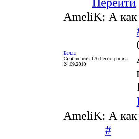
Перейти
AmeliK: А как
Белла
Cообщений:
176
Регистрация:
24.09.2010
AmeliK: А как
#