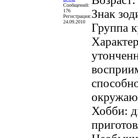
Cообщений:
Знак зод
176
Регистрация:
24.09.2010
Группа к
Характер
утонченн
восприим
способно
окружаю
Хобби: д
пригото