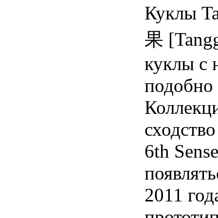
Куклы Ta
果 [Tang
куклы с 
подобно 
Коллекци
сходство
6th Sens
появлять
2011 год
прототип