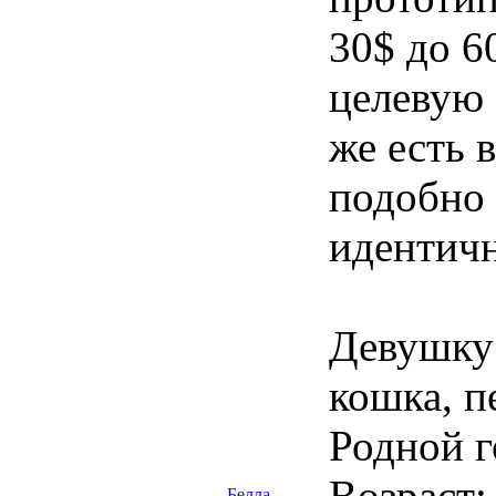
30$ до 6
целевую 
же есть 
подобно 
идентичн
Девушку
кошка, п
Родной г
Возраст:
Белла