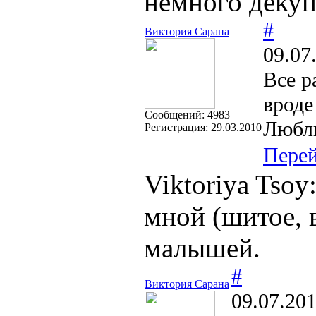
немного декуп
#
Виктория Сарана
09.07
Все 
вроде
Cообщений:
4983
Люблю
Регистрация:
29.03.2010
Пере
Viktoriya Tso
мной (шитое, в
малышей.
#
Виктория Сарана
09.07.201