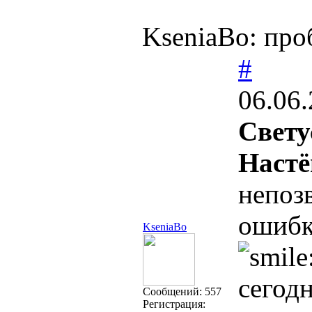
KseniaBo: про
#
06.06.
Свету
Настё
непозв
ошибк
KseniaBo
сегодн
Cообщений:
557
Регистрация: