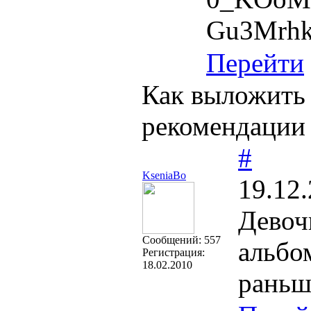
Gu3Mrhk
Перейти
Как выложить
рекомендации
#
KseniaBo
19.12.
Девоч
Cообщений:
557
альбо
Регистрация:
18.02.2010
раньш