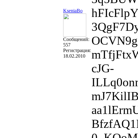
hFIcFlp
KseniaBo
3QgF7D
OCVN9g
Cообщений:
557
Регистрация:
mTfjFt
18.02.2010
cJG-
ILLq0on
mJ7KilI
aa1lEr
BfzfAQ
­0_KOoM