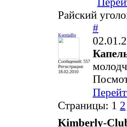
Перей
Райский уголо
#
KseniaBo
02.01.
Капель
Cообщений:
557
молодч
Регистрация:
18.02.2010
Посмот
Перейт
Страницы:
1
2
Kimberly-Clu