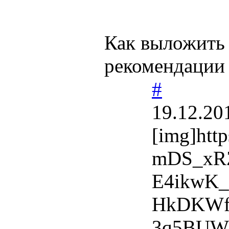
Как выложить
рекомендации
#
19.12.20
[img]htt
mDS_xR
E4ikwK
HkDKWfZ
3q5BUW