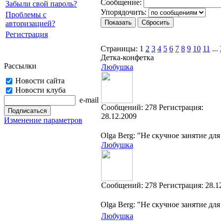
Cooбщение:
Забыли свой пароль?
Упорядочить:
Проблемы с
авторизацией?
Регистрация
Страницы:
1
2
3
4
5
6
7
8
9
10
11
...
Детка-конфетка
Рассылки
Любушка
Новости сайта
Новости клуба
e-mail
Cообщений:
278
Регистрация:
28.12.2009
Изменение параметров
Olga Berg: "Не скучное занятие дл
Любушка
Cообщений:
278
Регистрация:
28.1
Olga Berg: "Не скучное занятие дл
Любушка