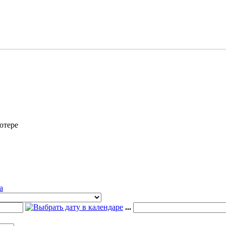
ютере
а
...