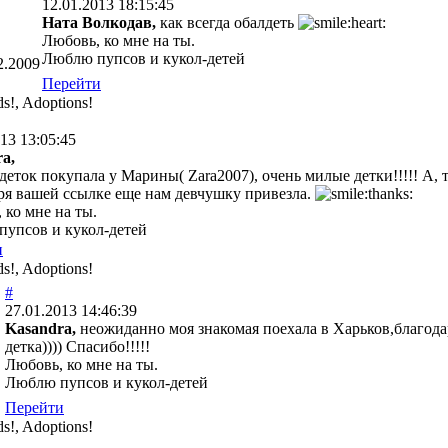
12.01.2013 18:15:45
Ната Волкодав,
как всегда обалдеть
Любовь, ко мне на ты.
Люблю пупсов и кукол-детей
2.2009
Перейти
!, Adoptions!
13 13:05:45
a,
 деток покупала у Марины( Zara2007), очень милые детки!!!!! А, 
ря вашей ссылке еще нам девчушку привезла.
 ко мне на ты.
упсов и кукол-детей
и
!, Adoptions!
#
27.01.2013 14:46:39
Kasandra,
неожиданно моя знакомая поехала в Харьков,благода
детка)))) Спасибо!!!!!
Любовь, ко мне на ты.
Люблю пупсов и кукол-детей
Перейти
!, Adoptions!