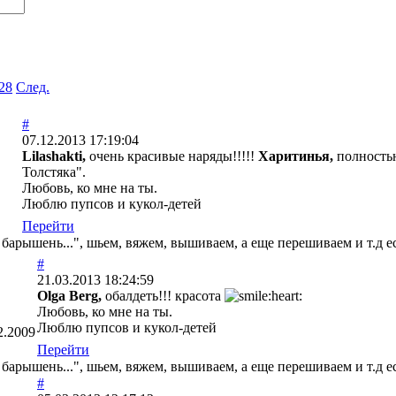
28
След.
#
07.12.2013 17:19:04
Lilashakti,
очень красивые наряды!!!!!
Харитинья,
полностью
Толстяка".
Любовь, ко мне на ты.
Люблю пупсов и кукол-детей
Перейти
я барышень...", шьем, вяжем, вышиваем, а еще перешиваем и т.д 
#
21.03.2013 18:24:59
Olga Berg,
обалдеть!!! красота
Любовь, ко мне на ты.
Люблю пупсов и кукол-детей
2.2009
Перейти
я барышень...", шьем, вяжем, вышиваем, а еще перешиваем и т.д 
#