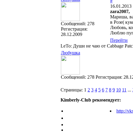
#
16.01.2013 
zara2007,
Мариша, ва
в Розе( кук
Cообщений:
278
Любовь, ко
Регистрация:
Люблю пуп
28.12.2009
Перейти
LeTo: Души не чаю от Cabbage Patc
Любушка
Cообщений:
278
Регистрация:
28.1
Страницы:
1
2
3
4
5
6
7
8
9
10
11
...
Kimberly-Club рекомендует:
http://vk