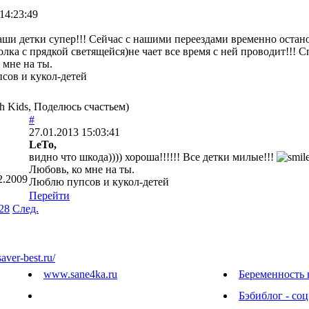
14:23:49
ши детки супер!!! Сейчас с нашими переездами временно остан
олка с прядкой светящейся)не чает все время с ней проводит!!! Сп
 мне на ты.
сов и кукол-детей
h Kids, Поделюсь счастьем)
#
27.01.2013 15:03:41
LeTo,
видно что шкода)))) хороша!!!!!! Все детки милые!!!
Любовь, ко мне на ты.
2.2009
Люблю пупсов и кукол-детей
Перейти
28
След.
saver-best.ru/
www.sane4ka.ru
Беременность 
Бэбиблог - соц