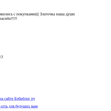
овились с покупками((( Златочка наша души
асибо!!!!!
на сайте Бэбиблог ру
 сеть для будущих мам