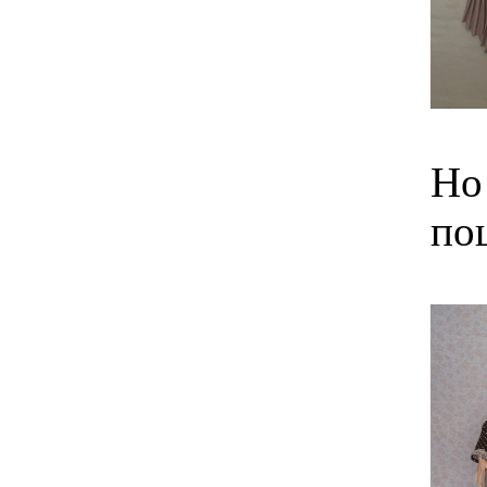
Но
по