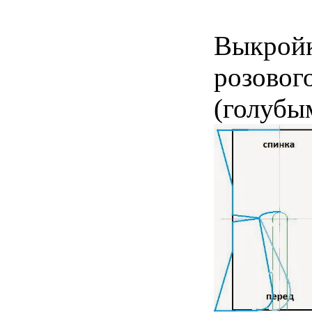
Выкройк
розового
(голубы