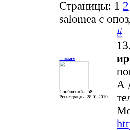
Страницы:
1
2
salomea с опоз
#
13
ир
саломея
по
А 
Cообщений:
258
те
Регистрация:
28.01.2010
Мо
ht