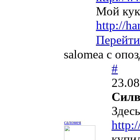
Мой кук
http://h
Перейти
salomea с опоз
#
23.08
Силв
Здесь
http:
саломея
купил