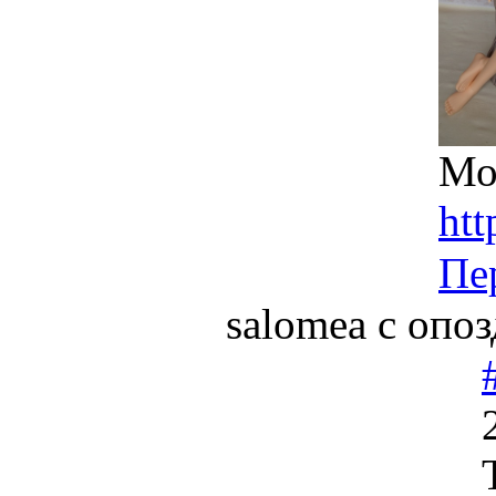
Мо
htt
Пе
salomea с опоз