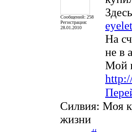
Здес
Cообщений:
258
eyele
Регистрация:
28.01.2010
На сч
не в 
Мой 
http:
Пере
Силвия: Моя к
жизни