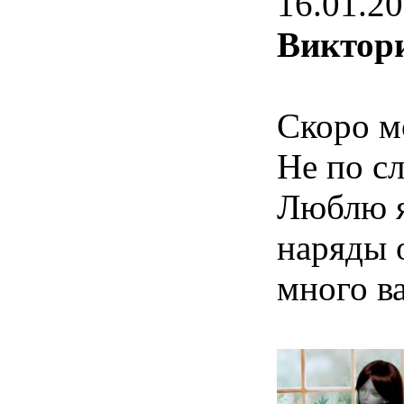
16.01.20
Виктор
Скоро м
Не по сл
Люблю я 
наряды 
много в