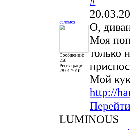
#
20.03.2
саломея
О, дива
Моя поп
только 
Cообщений:
258
приспосо
Регистрация:
28.01.2010
Мой кук
http://h
Перейт
LUMINOUS