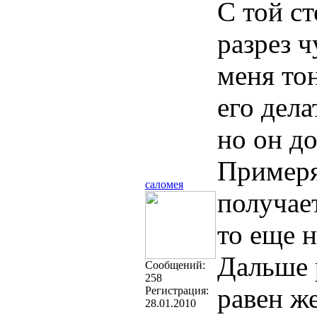
С той ст
разрез ч
меня то
его дела
но он до
Примеря
саломея
получает
то еще 
Дальше 
Cообщений:
258
равен ж
Регистрация:
28.01.2010