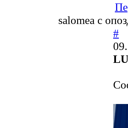
Пе
salomea с опоз
#
09
LU
Со