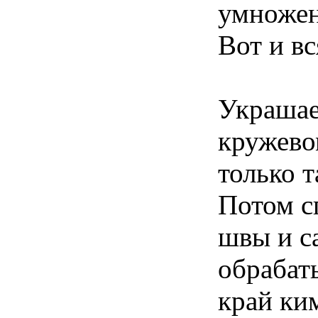
умножен
Вот и в
Украшае
кружево
только т
Потом с
швы и с
обрабат
край ким