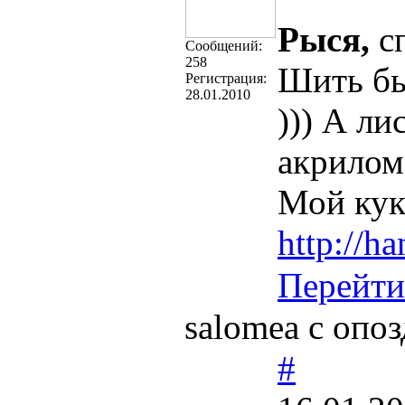
Рыся,
сп
Cообщений:
258
Шить бы
Регистрация:
28.01.2010
))) А ли
акрилом 
Мой кук
http://h
Перейти
salomea с опоз
#