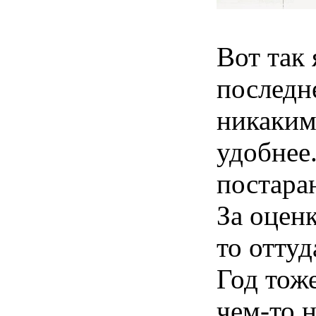
Вот так 
последн
никаким
удобнее
постара
За оценк
то оттуд
Год тож
чем-то 