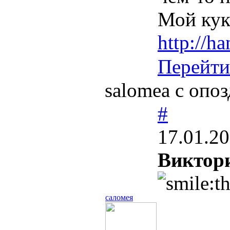
Мой кук
http://h
Перейти
salomea с опоз
#
17.01.20
Виктор
саломея