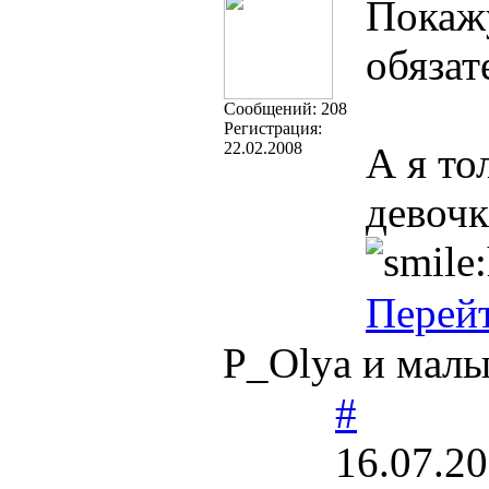
Покаж
обязат
Cообщений:
208
Регистрация:
22.02.2008
А я то
девоч
Перей
P_Olya и мал
#
16.07.20