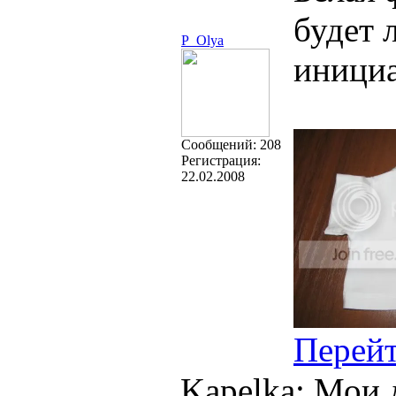
будет 
P_Olya
иници
Cообщений:
208
Регистрация:
22.02.2008
Перей
Kapelka: Мои 