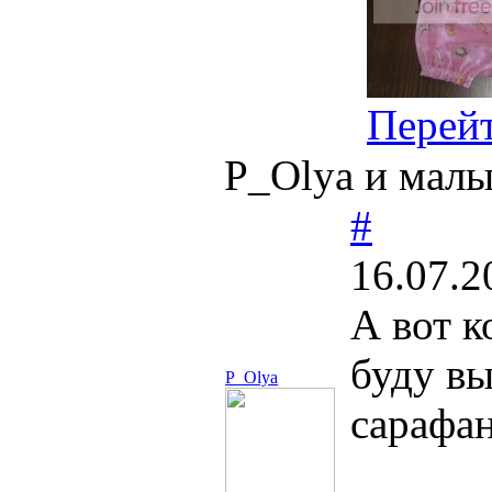
Перей
P_Olya и мал
#
16.07.2
А вот к
буду вы
P_Olya
сарафан