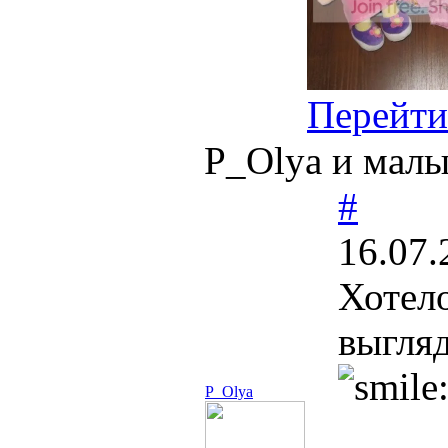
Перейти
P_Olya и мал
#
16.07.
Хотело
выгляд
P_Olya