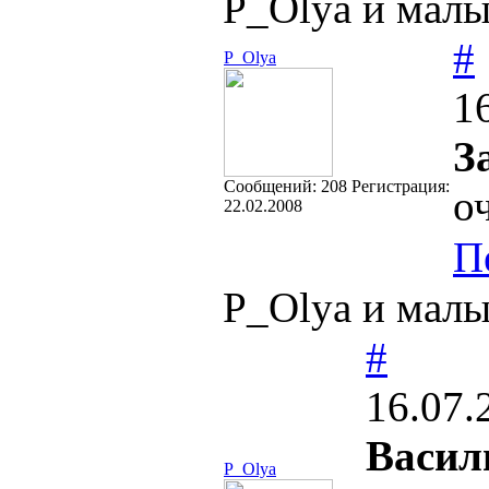
P_Olya и мал
#
P_Olya
1
З
Cообщений:
208
Регистрация:
о
22.02.2008
П
P_Olya и мал
#
16.07.
Васил
P_Olya