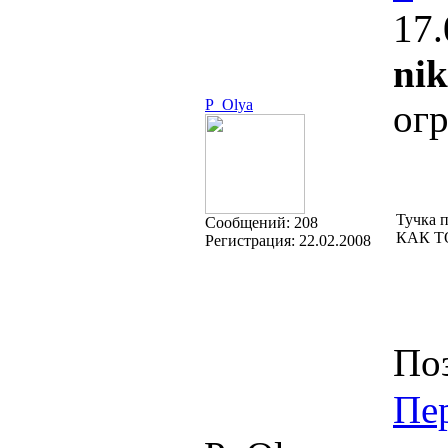
17.
nik
P_Olya
ог
Тучка 
Cообщений:
208
КАК Т
Регистрация:
22.02.2008
Поз
Пе