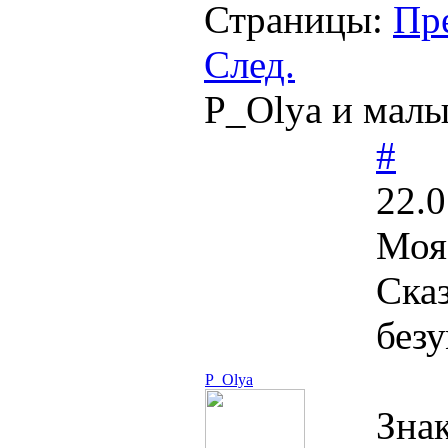
Страницы:
Пр
След.
P_Olya и мал
#
22.0
Моя
Сказ
безу
P_Olya
Зна