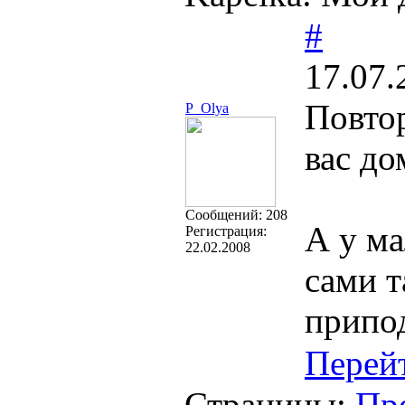
#
17.07.
Повтор
P_Olya
вас до
Cообщений:
208
А у м
Регистрация:
22.02.2008
сами т
припо
Перей
Страницы:
Пр