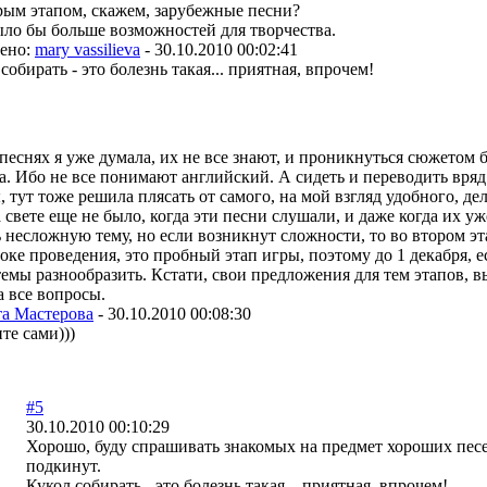
рым этапом, скажем, зарубежные песни?
ыло бы больше возможностей для творчества.
ено:
mary vassilieva
-
30.10.2010 00:02:41
собирать - это болезнь такая... приятная, впрочем!
еснях я уже думала, их не все знают, и проникнуться сюжетом бу
. Ибо не все понимают английский. А сидеть и переводить вряд 
 тут тоже решила плясать от самого, на мой взгляд удобного, дел
на свете еще не было, когда эти песни слушали, и даже когда их у
 несложную тему, но если возникнут сложности, то во втором эт
оке проведения, это пробный этап игры, поэтому до 1 декабря, е
емы разнообразить. Кстати, свои предложения для тем этапов, вы
а все вопросы.
а Мастерова
-
30.10.2010 00:08:30
те сами)))
#5
30.10.2010 00:10:29
Хорошо, буду спрашивать знакомых на предмет хороших песе
подкинут.
Кукол собирать - это болезнь такая... приятная, впрочем!