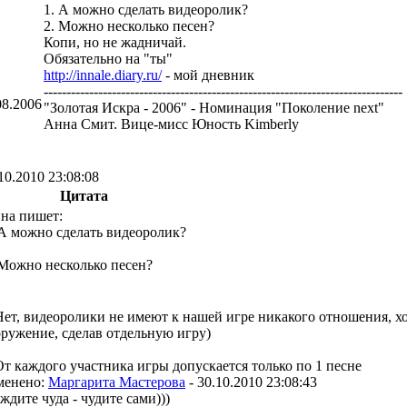
1. А можно сделать видеоролик?
2. Можно несколько песен?
Копи, но не жадничай.
Обязательно на "ты"
http://innale.diary.ru/
- мой дневник
-------------------------------------------------------------------------------
08.2006
"Золотая Искра - 2006" - Номинация "Поколение next"
Анна Смит. Вице-мисс Юность Kimberly
10.2010 23:08:08
Цитата
на пишет:
 А можно сделать видеоролик?
 Можно несколько песен?
Нет, видеоролики не имеют к нашей игре никакого отношения, хо
ружение, сделав отдельную игру)
От каждого участника игры допускается только по 1 песне
менено:
Маргарита Мастерова
-
30.10.2010 23:08:43
ждите чуда - чудите сами)))