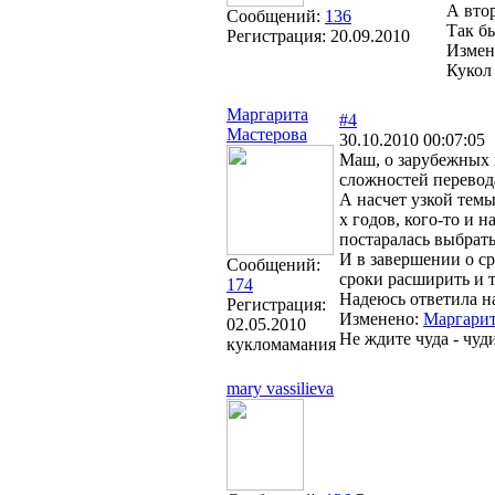
А вто
Сообщений:
136
Так б
Регистрация:
20.09.2010
Измен
Кукол 
Маргарита
#4
Мастерова
30.10.2010 00:07:05
Маш, о зарубежных п
сложностей перевода
А насчет узкой темы,
х годов, кого-то и 
постаралась выбрать
И в завершении о ср
Сообщений:
сроки расширить и т
174
Надеюсь ответила н
Регистрация:
Изменено:
Маргарит
02.05.2010
Не ждите чуда - чуди
кукломамания
mary vassilieva