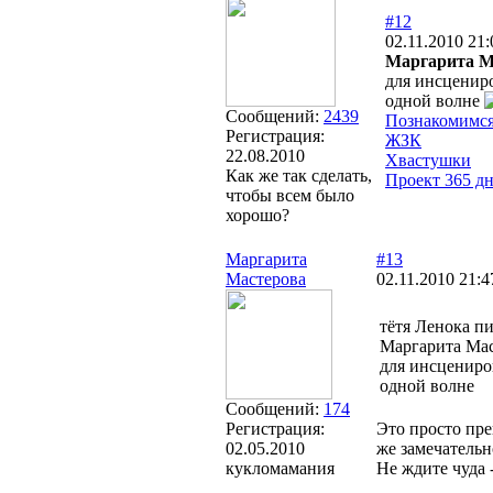
#12
02.11.2010 21:
Маргарита М
для инсцениро
одной волне
Сообщений:
2439
Познакомимся
Регистрация:
ЖЗК
22.08.2010
Хвастушки
Как же так сделать,
Проект 365 д
чтобы всем было
хорошо?
Маргарита
#13
Мастерова
02.11.2010 21:4
тётя Ленока п
Маргарита Мас
для инсцениро
одной волне
Сообщений:
174
Регистрация:
Это просто пре
02.05.2010
же замечательн
кукломамания
Не ждите чуда -