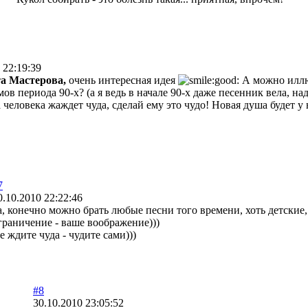
 22:19:39
а Мастерова,
очень интересная идея
А можно иллю
в периода 90-х? (а я ведь в начале 90-х даже песенник вела, над
человека жаждет чуда, сделай ему это чудо! Новая душа будет у не
7
0.10.2010 22:22:46
а, конечно можно брать любые песни того времени, хоть детские, 
граничение - ваше воображение)))
е ждите чуда - чудите сами)))
#8
30.10.2010 23:05:52