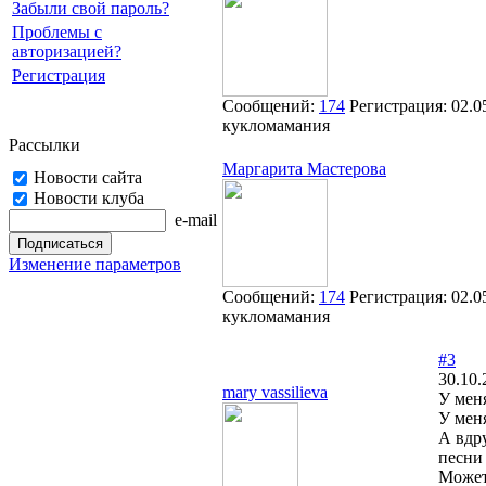
Забыли свой пароль?
Проблемы с
авторизацией?
Регистрация
Сообщений:
174
Регистрация:
02.0
кукломамания
Рассылки
Маргарита Мастерова
Новости сайта
Новости клуба
e-mail
Изменение параметров
Сообщений:
174
Регистрация:
02.0
кукломамания
#3
30.10.
mary vassilieva
У мен
У меня
А вдру
песни 
Может