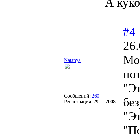
А куко
#4
26.
Мо
Natanya
по
"Эт
Сообщений:
260
без
Регистрация:
29.11.2008
"Эт
"П