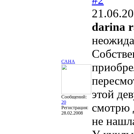
21.06.20
darina 
неожида
Собствен
САНА
приобре
пересмо
этой де
Сообщений:
20
смотрю 
Регистрация:
28.02.2008
не нашл