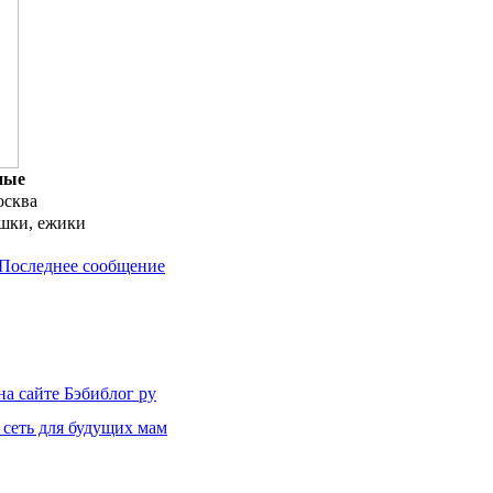
ные
сква
шки, ежики
Последнее сообщение
на сайте Бэбиблог ру
 сеть для будущих мам