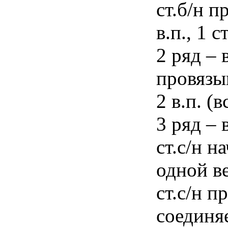
ст.б/н п
в.п., 1 с
2 ряд – 
провязы
2 в.п. (в
3 ряд – 
ст.с/н н
одной ве
ст.с/н п
соединяе