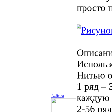
просто п
Описани
Использ
Нитью о
1 ряд – 
каждую 
А-Лиса
2-56 ря