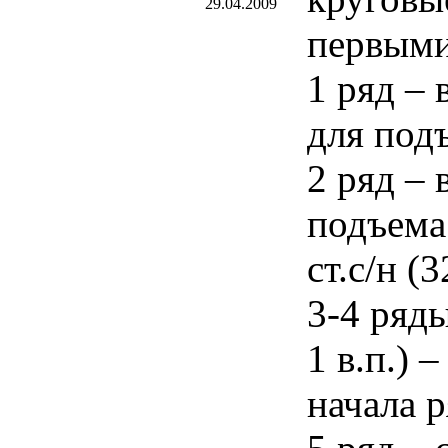
29.04.2009
первыми
1 ряд – 
для подъ
2 ряд – в
подъема 
ст.с/н (3
3-4 ряды
1 в.п.) 
начала р