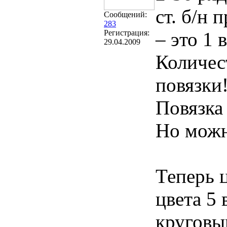
ст. б/н 
Сообщений:
283
Регистрация:
– это 1 в
29.04.2009
Количес
повязки
Повязка
Но можн
Теперь 
цвета 5 
круговы