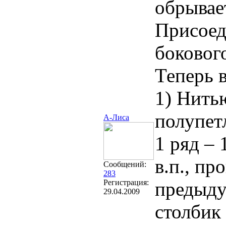
обрывае
Присоед
бокового
Теперь 
1) Нить
полупетл
А-Лиса
1 ряд – 
в.п., пр
Сообщений:
283
Регистрация:
предыдущ
29.04.2009
столбик 