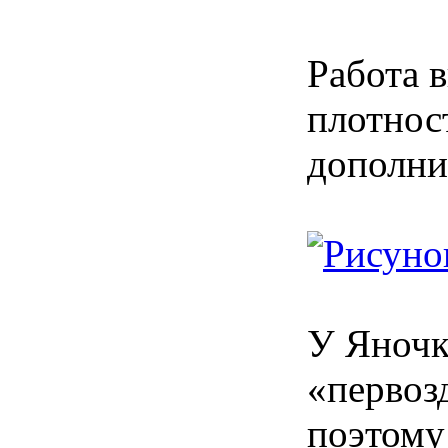
Работа 
плотнос
дополни
У Яночк
«первоз
поэтому