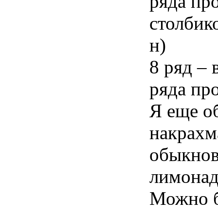
ряда пр
столбико
н)
8 ряд – 
ряда про
Я еще о
накрахм
обыкнов
лимонад
Можно б