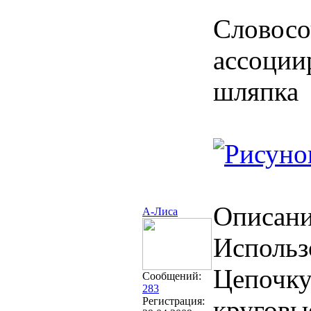
Словосо
ассоции
шляпка
Описани
А-Лиса
Использ
Цепочку 
Сообщений:
283
Регистрация:
круговы