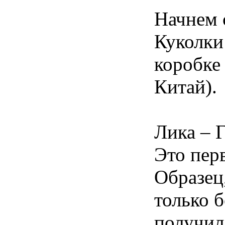
Начнем 
Куколки
коробке
Китай).
Лика – 
Это перв
Образец,
только б
получила