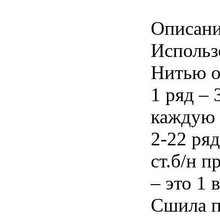
Описани
Использ
Нитью о
1 ряд – 
каждую 
2-22 ря
ст.б/н п
– это 1 в
Сшила п