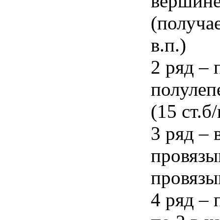
вершине
(получае
в.п.)
2 ряд – 
полулеп
(15 ст.б/
3 ряд – 
провязы
провязыв
4 ряд – 