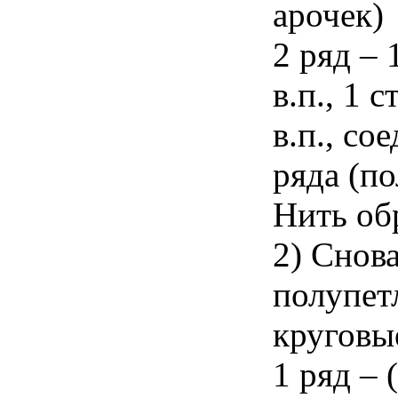
арочек)
2 ряд – 
в.п., 1 
в.п., со
ряда (п
Нить об
2) Снов
полупет
круговы
1 ряд – (