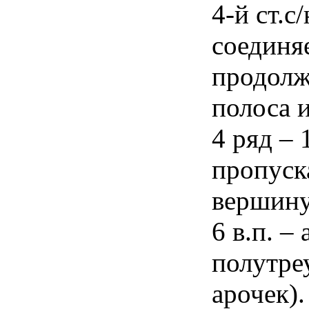
4-й ст.с
соединя
продолж
полоса 
4 ряд – 
пропуска
вершину
6 в.п. –
полутре
арочек).