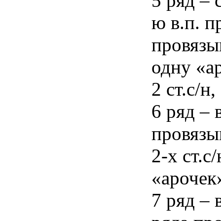
5 ряд – 
ю в.п. п
провязыв
одну «а
2 ст.с/н,
6 ряд – 
провязыв
2-х ст.с
«арочек»
7 ряд – 