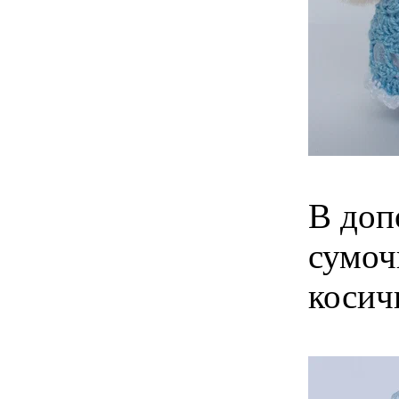
В доп
сумоч
косич