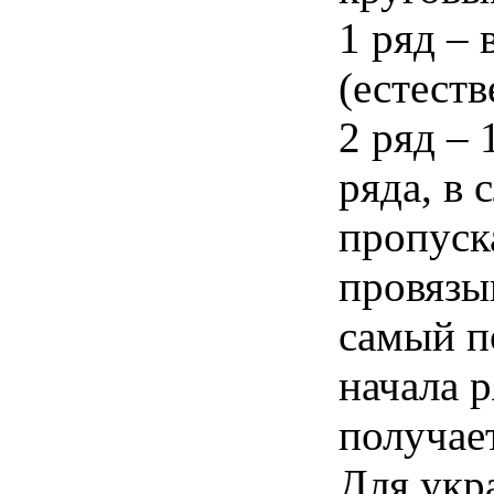
1 ряд – 
(естеств
2 ряд – 
ряда, в 
пропуска
провязыв
самый по
начала 
получае
Для укр