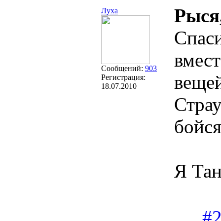
Рыся
Луха
Спас
вмест
Сообщений:
903
вещей
Регистрация:
18.07.2010
Страу
бойся
Я Тан
#