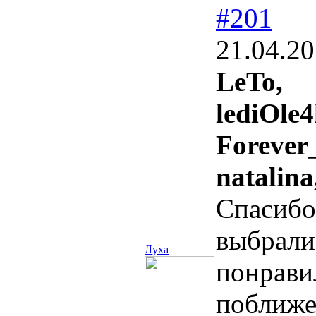
#201
21.04.20
LeTo,
lediOle4
Forever
natalina
Спасиб
выбрали
Луха
понрави
поближе