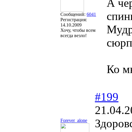
А че
спин
Сообщений:
6041
Регистрация:
14.10.2009
Мудр
Хочу, чтобы всем
всегда везло!
сюрп
Ко м
#199
21.04.2
Здоров
Forever_alone