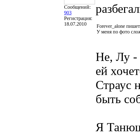
разбегал
Сообщений:
903
Регистрация:
18.07.2010
Forever_alone пишет
У меня по фото сло
Не, Лу 
ей хоче
Страус н
быть со
Я Танюш