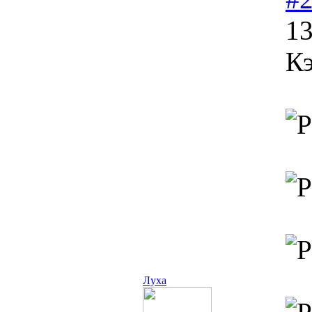
13
Кэ
Луха