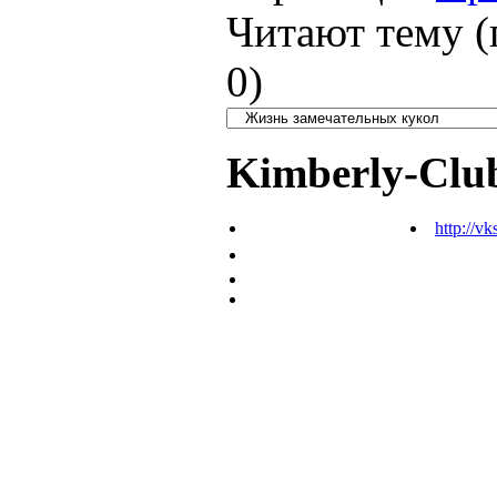
Читают тему (
0
)
Kimberly-Clu
http://vk