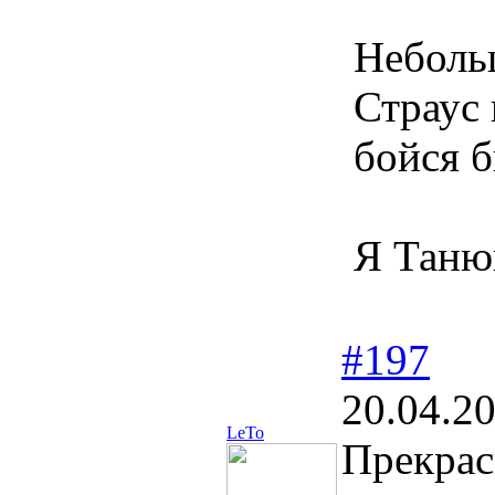
Небол
Страус 
бойся б
Я Таню
#197
20.04.2
LeTo
Прекрас