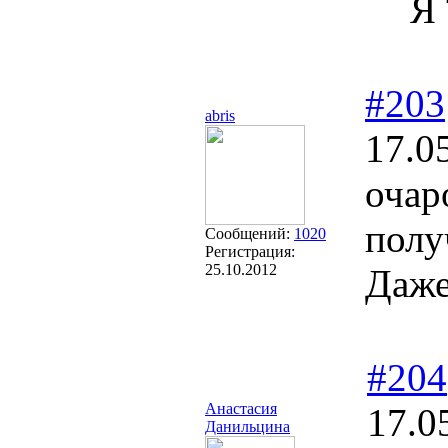
Я 
#203
abris
17.0
очар
полу
Сообщений:
1020
Регистрация:
25.10.2012
Даже
#204
Анастасия
17.0
Данильцина