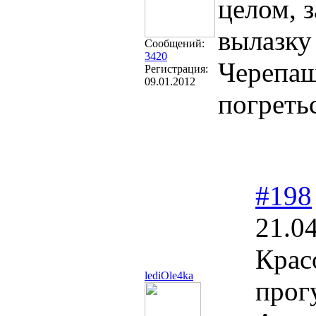
целом, 
вылазку
Сообщений:
3420
Черепаш
Регистрация:
09.01.2012
погреть
#198
21.0
Крас
lediOle4ka
прог