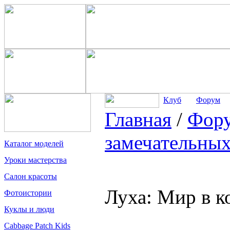
Клуб
Форум
Главная
/
Фор
замечательных
Каталог моделей
Уроки мастерства
Салон красоты
Луха: Мир в к
Фотоистории
Куклы и люди
Cabbage Patch Kids