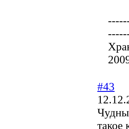
-----
-----
Хран
200
#43
12.12.
Чудны
такое 