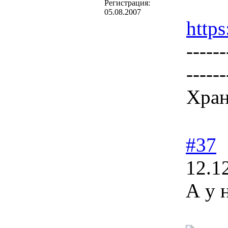
Регистрация:
05.08.2007
http
------
------
Хран
#37
12.1
А у 