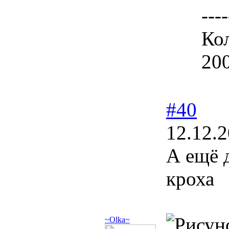
----
Кол
20
#40
12.12.2
А ещё 
кроха
~Olka~