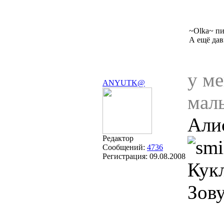
~Olka~ пи
А ещё дав
у ме
ANYUTK@
мал
Али
Редактор
Сообщений:
4736
Регистрация:
09.08.2008
Кук
Зов