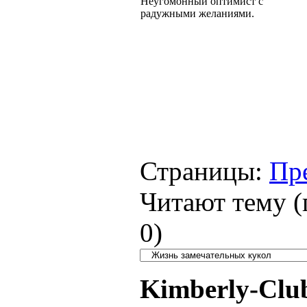
Неугомонный оптимист с
радужными желаниями.
Страницы:
Пр
Читают тему (
0
)
Kimberly-Clu