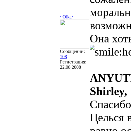
моральн
~Olka~
возможн
Она хот
Сообщений:
108
Регистрация:
22.08.2008
ANYUT
Shirley,
Спасибо
Целься 
равно ос