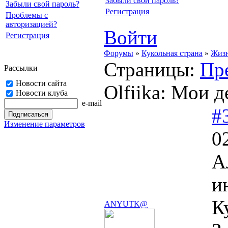
Забыли свой пароль?
Забыли свой пароль?
Регистрация
Проблемы с
авторизацией?
Войти
Регистрация
Форумы
»
Кукольная страна
»
Жизн
Страницы:
Пр
Рассылки
Новости сайта
Olfiika: Мои д
Новости клуба
e-mail
#
Изменение параметров
0
А
и
К
ANYUTK@