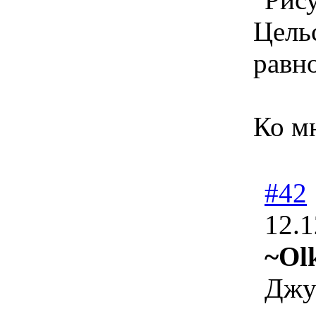
Цельс
равно
Ко м
#42
12.1
~Ol
Джу