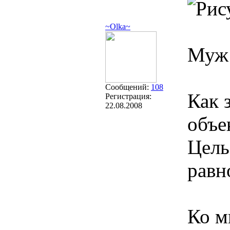
~Olka~
Муж 
Сообщений:
108
Как 
Регистрация:
22.08.2008
объе
Цель
равн
Ко м