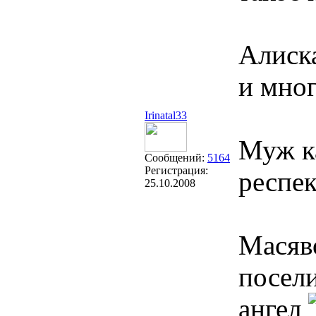
Алиска
и мно
Irinatal33
Муж к
Сообщений:
5164
Регистрация:
респе
25.10.2008
Масяво
посел
ангел