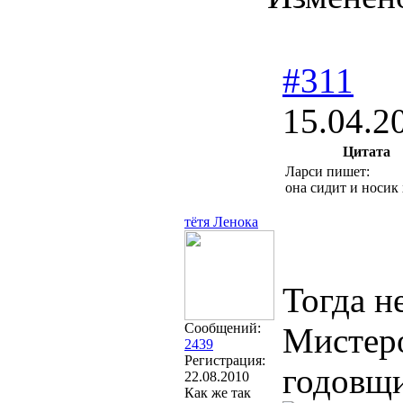
#311
15.04.2
Цитата
Ларси пишет:
она сидит и носик
тётя Ленока
Тогда н
Сообщений:
Мистеро
2439
Регистрация:
годовщи
22.08.2010
Как же так