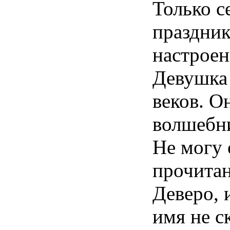
Только с
праздник
настрое
Девушка 
веков. О
волшебни
Не могу 
прочита
Деверо, 
имя не с