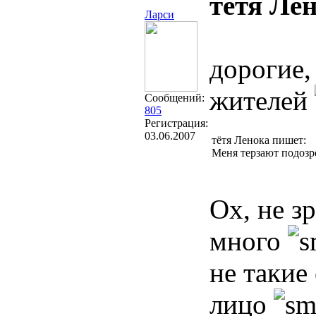
тётя Лен
Ларси
дорогие,
жителей
Сообщений:
805
Регистрация:
03.06.2007
тётя Ленока пишет:
Меня терзают подозре
Ох, не з
много
не такие
лицо