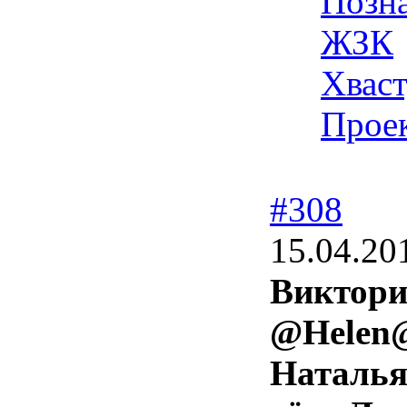
Позн
ЖЗК
Хвас
Проек
#308
15.04.20
Виктори
@Helen
Наталья