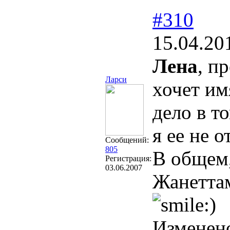
#310
15.04.20
Лена
, п
Ларси
хочет им
дело в т
я ее не 
Сообщений:
805
В общем,
Регистрация:
03.06.2007
Жанеттам
Изменен