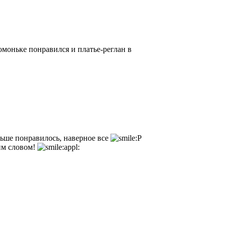
моньке понравился и платье-реглан в
льше понравилось, наверное все
им словом!