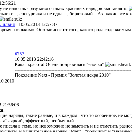
12:56:21
 не надо так сразу много таких красивых нарядов выставлять!
льчики..., снегурочка и не одна...., бирюзовый... Ах, какие все к
Силвия
-
10.05.2013 12:57:37
время растяжимо. Оно зависит от того, какого рода содержимым
#757
10.05.2013 22:42:16
Какая красота! Очень понравилась "елочка"
-------------------------------------------------------------------------------
Поколение Next - Премия "Золотая искра 2010"
10.2010
3 21:56:06
a,
ие наряды, такие разные, и в каждом - что-то особенное, не мо
ная" - яркий, эффектный, необычный.
е писала в теме. но невозможно не заметить и не отметить раз
Бусинки, и удивительные наряды "Мак" - "большой" и "маленьк