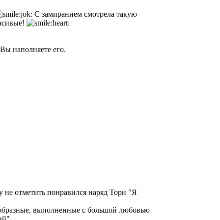
С замиранием смотрела такую
расивые!
 Вы наполняете его.
гу не отметить понравился наряд Тори "Я
нообразные, выполненные с большой любовью
ий".