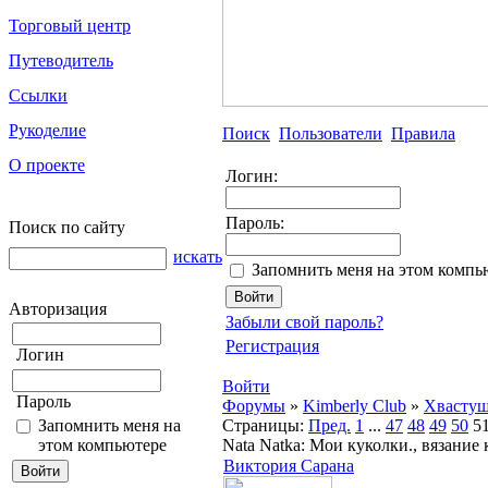
Торговый центр
Путеводитель
Ссылки
Рукоделие
Поиск
Пользователи
Правила
О проекте
Логин:
Пароль:
Поиск по сайту
искать
Запомнить меня на этом компь
Авторизация
Забыли свой пароль?
Регистрация
Логин
Войти
Пароль
Форумы
»
Kimberly Club
»
Хвасту
Запомнить меня на
Страницы:
Пред.
1
...
47
48
49
50
5
этом компьютере
Nata Natka: Мои куколки., вязание
Виктория Сарана