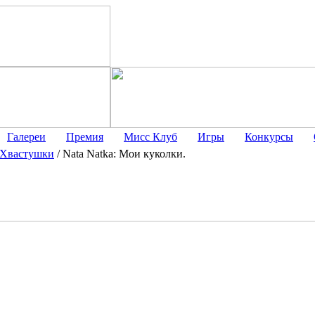
Галереи
Премия
Мисс Клуб
Игры
Конкурсы
Хвастушки
/
Nata Natka: Мои куколки.