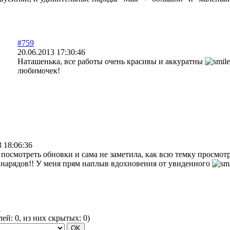
#759
20.06.2013 17:30:46
Наташенька, все работы очень красивы и аккуратны
любимочек!
3 18:06:36
 посмотреть обновки и сама не заметила, как всю темку просмот
нарядов!! У меня прям наплыв вдохновения от увиденного
1
елей:
0
, из них скрытых:
0
)