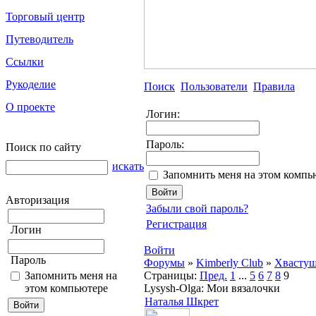
Торговый центр
Путеводитель
Ссылки
Рукоделие
Поиск
Пользователи
Правила
О проекте
Логин:
Пароль:
Поиск по сайту
искать
Запомнить меня на этом компь
Авторизация
Забыли свой пароль?
Регистрация
Логин
Войти
Пароль
Форумы
»
Kimberly Club
»
Хвасту
Запомнить меня на
Страницы:
Пред.
1
...
5
6
7
8
9
этом компьютере
Lysysh-Olga: Мои вязалочки
Наталья Шкрет