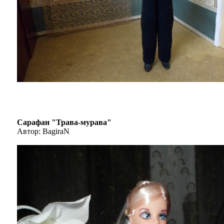
Сарафан "Трава-мурава"
Автор: BagiraN