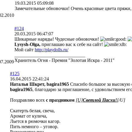
19.03.2015 05:09:08
Замечательные обновочки! Очень красивые цвета пряжи, 
02.2010
#124
20.03.2015 06:47:07
Шикарные наряды! Чудесные обновочки!
Lysysh-Olga,
приглашаю вас к себе на сайт!
Мой сайт
http://playdolls.ru/
______________________________
Хранитель Огня - Премия "Золотая Искра - 2011"
07.2009
#125
16.04.2015 22:41:24
Наталья Шкрет, bagira1965
Спасибо большое за высокую 
bagira1965
, благодарю за приглашение, с удовольствием ег
Поздравляю всех
с праздником
[U]
Светлой Пасхи!
[/U]
Скатерть белая, свеча,
Аромат от кулича,
Льется в рюмочки кагор.
Пить немного – уговор.
Разноцветие яиц,