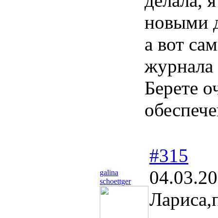
делала, я
новыми 
а вот са
журнала
Берете о
обеспече
#315
04.03.20
galina
schoettger
Лариса,