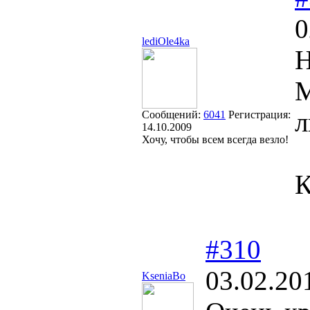
0
lediOle4ka
Н
М
л
Сообщений:
6041
Регистрация:
14.10.2009
Хочу, чтобы всем всегда везло!
К
#310
03.02.20
KseniaBo