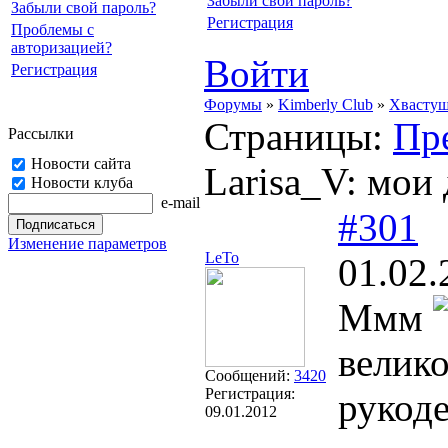
Забыли свой пароль?
Забыли свой пароль?
Регистрация
Проблемы с
авторизацией?
Войти
Регистрация
Форумы
»
Kimberly Club
»
Хвасту
Страницы:
Пр
Рассылки
Новости сайта
Larisa_V: мои
Новости клуба
e-mail
#301
Изменение параметров
LeTo
01.02.
Ммм
велик
Сообщений:
3420
Регистрация:
рукод
09.01.2012