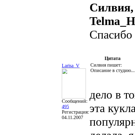
Силвия,
Telma_H
Спасибо
Цитата
Силвия пишет:
Larisa_V
Описание в студию...
дело в т
Сообщений:
эта кукл
495
Регистрация:
04.11.2007
популярн