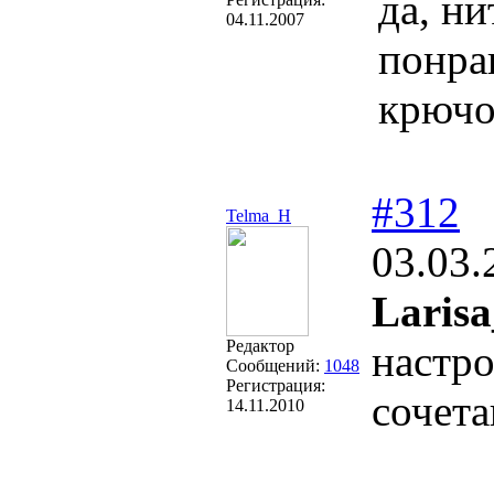
да, ни
04.11.2007
понрав
крючо
#312
Telma_H
03.03.
Larisa
Редактор
настро
Сообщений:
1048
Регистрация:
сочета
14.11.2010