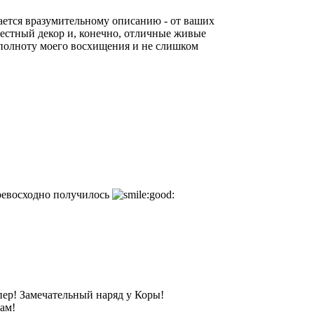
ается вразумительному описанию - от ваших
местный декор и, конечно, отличные живые
 полноту моего восхищения и не слишком
ревосходно получилось
упер! Замечательный наряд у Коры!
ам!