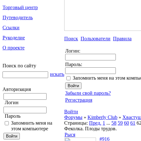
Торговый центр
Путеводитель
Ссылки
Рукоделие
Поиск
Пользователи
Правила
О проекте
Логин:
Пароль:
Поиск по сайту
искать
Запомнить меня на этом компь
Авторизация
Забыли свой пароль?
Регистрация
Логин
Войти
Пароль
Форумы
»
Kimberly Club
»
Хвасту
Запомнить меня на
Страницы:
Пред.
1
...
58
59
60
61
6
этом компьютере
Феколка. Плоды трудов.
Рыся
#916