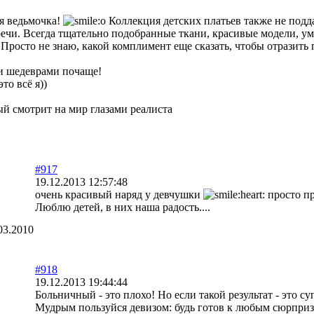
я ведьмочка!
Коллекция детских платьев также не подд
 речи. Всегда тщательно подобранные ткани, красивые модели, у
Просто не знаю, какой комплимент еще сказать, чтобы отразить
и шедеврами почаще!
это всё я))
ый смотрит на мир глазами реалиста
#917
19.12.2013 12:57:48
очень красивый наряд у девчушки
просто п
Люблю детей, в них наша радость....
03.2010
#918
19.12.2013 19:44:44
Больничный - это плохо! Но если такой результат - это с
Мудрым пользуйся девизом: будь готов к любым сюрприз