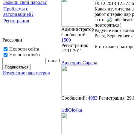
Забыли свой пароль?
19.12.2013 12:27:56
Проблемы с
Какая изумительна
авторизацией?
работ я теряю дар
фото.
Регистрация
повторяться!
Администратор
Радуйте нас своим
Сообщений:
Рыся, Sept_ember - 
Рассылки
1509
Регистрация:
Я оптимист, котор
Новости сайта
27.11.2011
Новости клуба
e-mail
Виктория Сарана
Изменение параметров
Сообщений:
4983
Регистрация:
29.
lediOle4ka