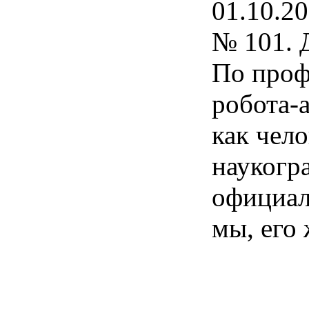
01.10.20
№ 101. Д
По проф
робота-
как чел
наукогра
официал
мы, его