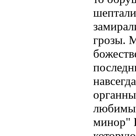
шептали
замирал
грозы. М
божеств
последн
навсегд
органны
любимым
минор" 
которую 