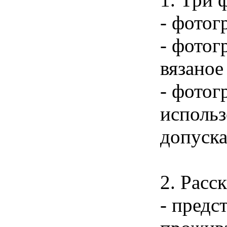
- фотог
- фотог
вязаное
- фотог
использ
допуска
2. Расс
- предс