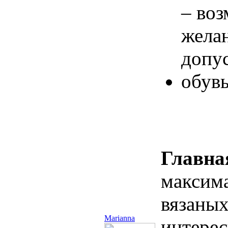
– воз
жела
допу
обувь
Главна
максим
вязаных
Marianna
интере