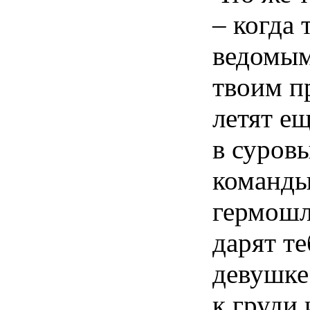
– когда
ведомым
твоим п
летят е
в суров
команды
гермошл
дарят т
девушке
к груди 