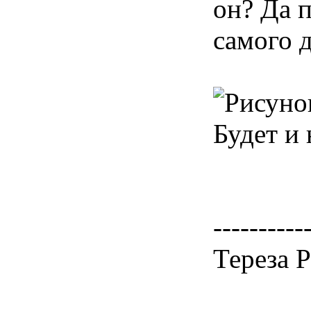
он? Да 
самого д
Будет и 
----------
Тереза 