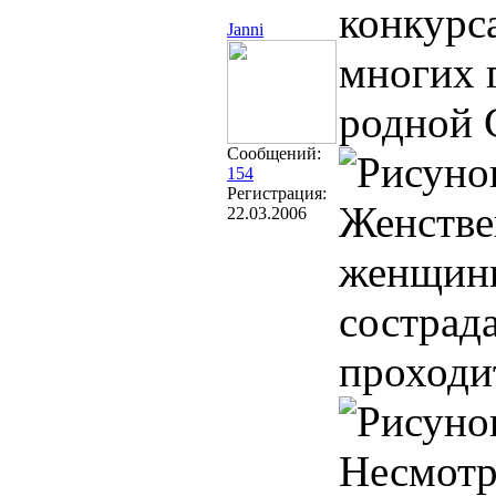
конкурс
Janni
многих 
родной 
Сообщений:
154
Регистрация:
Женстве
22.03.2006
женщины
сострад
проходит
Несмотр