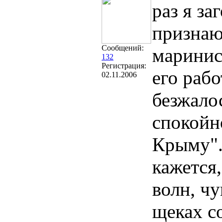
раз я за
признаю
Сообщений:
маринис
132
Регистрация:
его рабо
02.11.2006
безжалос
спокойно
Крыму".
кажется
волн, ч
щеках с