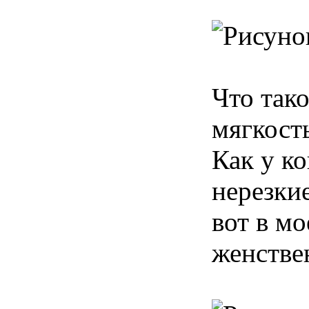
Что тако
мягкость
Как у к
нерезки
вот в м
женствен