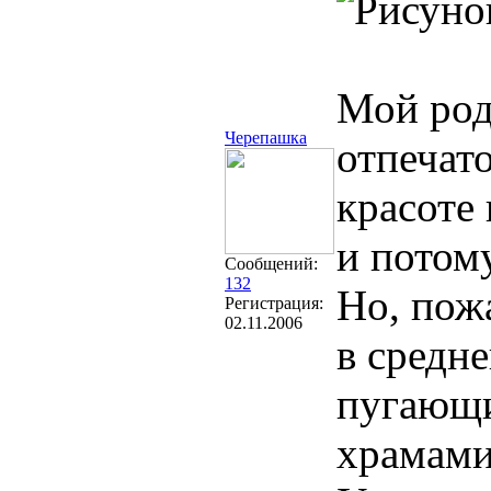
Мой род
Черепашка
отпечат
красоте
и потом
Сообщений:
132
Но, пожа
Регистрация:
02.11.2006
в средн
пугающи
храмами