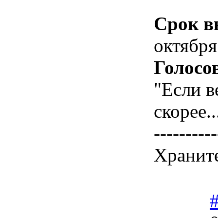
Срок в
октября
Голосо
"Если в
скорее..
----------
Храните