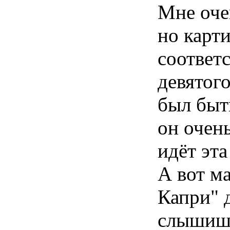
Мне оче
но карт
соответ
девятого
был быт
он очень
идёт эта
А вот м
Капри" 
слышишь