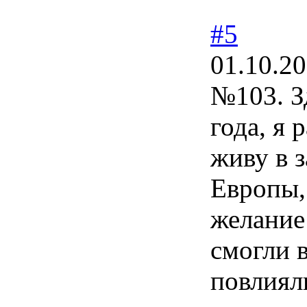
#5
01.10.20
№103. З
года, я
живу в 
Европы,
желание
смогли в
повлиял