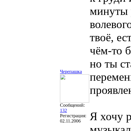
минуты 
волевого
твоё, е
чём-то б
но ты с
Черепашка
перемен
проявле
Сообщений:
132
Я хочу 
Регистрация:
02.11.2006
музыкал