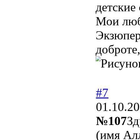
детские 
Мои люб
Экзюпер
доброте
#7
01.10.20
№107
Зд
(имя Ал