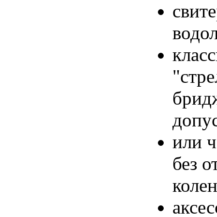
свите
водол
клас
"стре
брид
допус
или ч
без о
колен
аксес