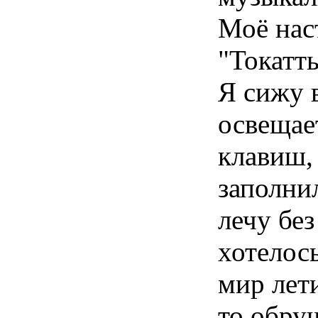
Моё нас
"Токатт
Я сижу 
освещае
клавиш,
заполнил
лечу без
хотелось
мир лети
то обру