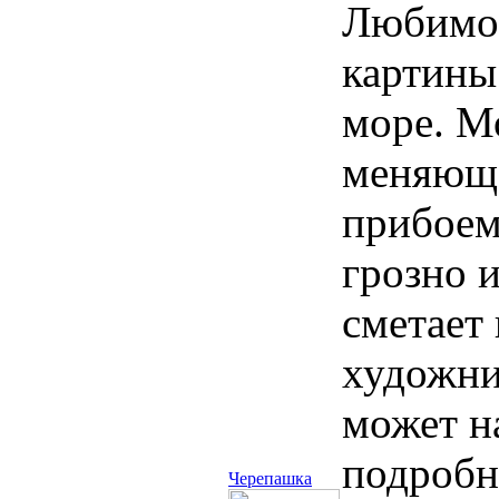
Любимое
картины
море. Мо
меняюща
прибоем
грозно 
сметает
художни
может н
подробн
Черепашка