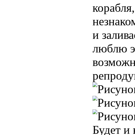
корабля,
незнако
и залива
люблю э
возможн
репроду
Будет и 