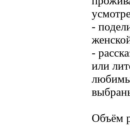
прожив
усмотре
- подел
женской
- расск
или лит
любимых
выбран
Объём р