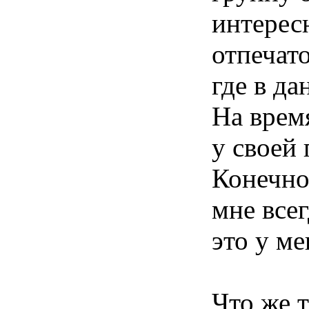
интерес
отпечат
где в д
На врем
у своей
Конечно
мне всег
это у ме
Что же 