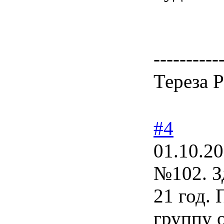
----------
Тереза 
#4
01.10.20
№102. З
21 год.
группу 