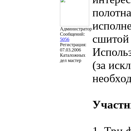
полотна
исполне
Администратор
Сообщений:
сшитой 
5056
Регистрация:
Использ
07.03.2006
Каталожных
дел мастер
(за иск
необход
Участн
1. Три 