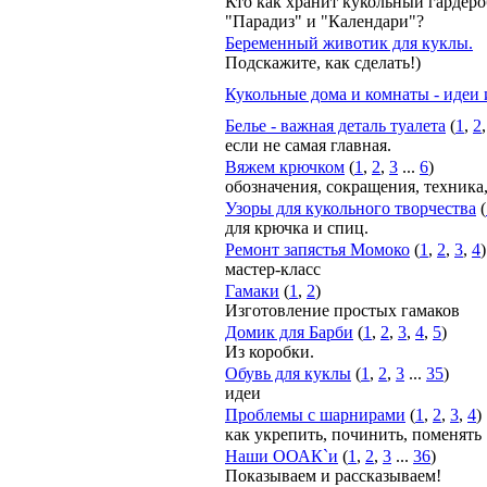
Кто как хранит кукольный гардеро
"Парадиз" и "Календари"?
Беременный животик для куклы.
Подскажите, как сделать!)
Кукольные дома и комнаты - идеи 
Белье - важная деталь туалета
(
1
,
2
если не самая главная.
Вяжем крючком
(
1
,
2
,
3
...
6
)
обозначения, сокращения, техника
Узоры для кукольного творчества
(
для крючка и спиц.
Ремонт запястья Момоко
(
1
,
2
,
3
,
4
)
мастер-класс
Гамаки
(
1
,
2
)
Изготовление простых гамаков
Домик для Барби
(
1
,
2
,
3
,
4
,
5
)
Из коробки.
Обувь для куклы
(
1
,
2
,
3
...
35
)
идеи
Проблемы с шарнирами
(
1
,
2
,
3
,
4
)
как укрепить, починить, поменять
Наши ООАК`и
(
1
,
2
,
3
...
36
)
Показываем и рассказываем!