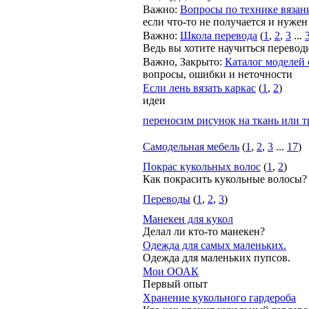
Важно
:
Вопросы по технике вязан
если что-то не получается и нужен
Важно
:
Школа перевода
(
1
,
2
,
3
...
Ведь вы хотите научиться переводи
Важно
,
Закрыто
:
Каталог моделей 
вопросы, ошибки и неточности
Если лень вязать каркас
(
1
,
2
)
идеи
переносим рисунок на ткань или т
Самодельная мебель
(
1
,
2
,
3
...
17
)
Покрас кукольных волос
(
1
,
2
)
Как покрасить кукольные волосы?
Переводы
(
1
,
2
,
3
)
Манекен для кукол
Делал ли кто-то манекен?
Одежда для самых маленьких.
Одежда для маленьких пупсов.
Мои ООАК
Первый опыт
Хранение кукольного гардероба