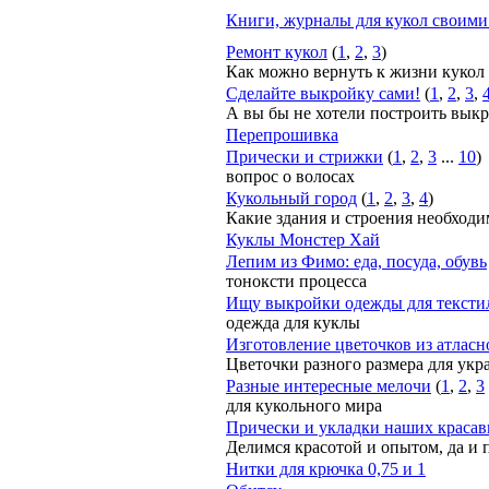
Книги, журналы для кукол своими
Ремонт кукол
(
1
,
2
,
3
)
Как можно вернуть к жизни кукол
Сделайте выкройку сами!
(
1
,
2
,
3
,
А вы бы не хотели построить вык
Перепрошивка
Прически и стрижки
(
1
,
2
,
3
...
10
)
вопрос о волосах
Кукольный город
(
1
,
2
,
3
,
4
)
Какие здания и строения необходим
Куклы Монстер Хай
Лепим из Фимо: еда, посуда, обувь
тоноксти процесса
Ищу выкройки одежды для тексти
одежда для куклы
Изготовление цветочков из атласн
Цветочки разного размера для укр
Разные интересные мелочи
(
1
,
2
,
3
для кукольного мира
Прически и укладки наших краса
Делимся красотой и опытом, да и 
Нитки для крючка 0,75 и 1