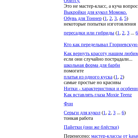
Обитсу.
Это не мастер-класс, а куча вопр
Выкройки для кукол Момоко.
Обувь для Тоннер
(
1
,
2
,
3
,
4
,
5
)
некоторые попытки изготовления
пересадки или гибриды
(
1
,
2
,
3
...
6
Кто как переделывал Глориевскую
Как вернуть красоту нашим люби
если они случайно пострадали...
школьная форма для барби
помогите
платья из одного куска
(
1
,
2
)
самые простые но красивы
Нитки - характеристики и особенн
Как вставлять глаза Moxie Teenz
Фон
Серьги для кукол
(
1
,
2
,
3
...
6
)
тонкая работа
Пайетки (они же блёстки)
Перенесено
:
мастер-классы от kasa