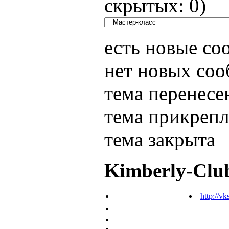
скрытых:
0
)
есть новые с
нет новых со
тема перенесе
тема прикрепл
тема закрыта
Kimberly-Clu
http://vk