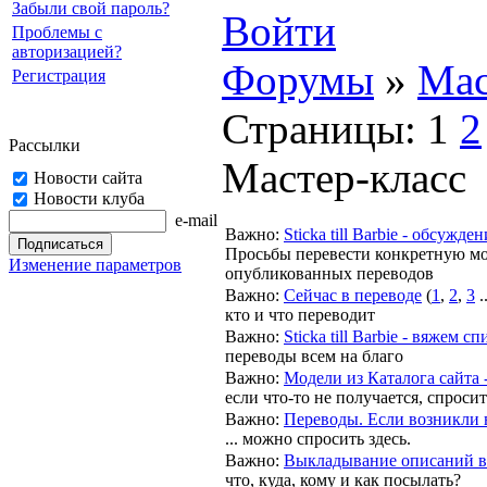
Забыли свой пароль?
Войти
Проблемы с
авторизацией?
Форумы
»
Мас
Регистрация
Страницы:
1
2
Рассылки
Мастер-класс
Новости сайта
Новости клуба
e-mail
Важно
:
Sticka till Barbie - обсужде
Просьбы перевести конкретную мо
Изменение параметров
опубликованных переводов
Важно
:
Сейчас в переводе
(
1
,
2
,
3
.
кто и что переводит
Важно
:
Sticka till Barbie - вяжем с
переводы всем на благо
Важно
:
Модели из Каталога сайта 
если что-то не получается, спросит
Важно
:
Переводы. Если возникли 
... можно спросить здесь.
Важно
:
Выкладывание описаний в
что, куда, кому и как посылать?