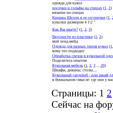
одежда для кукол
носочки и гольфы на спицах
(
1
,
2
)
вязание на спицах
Крошка Шелли и ее сестрички
(
1
,
куколки размером 4 1\2 "
Как Вы шьете?
(
1
,
2
,
3
)
Вкусности из пластики
(
1
,
2
)
мой хенд-мейд
Одежда для разных типов кукол
(
1
кому что подходит
Обработка срезов в кукольной оде
Поделитесь опытом
Кукольная мебель
(
1
,
2
,
3
...
29
)
Шкафы, диваны, столы....
Кукольный гардероб - или шкаф дл
в буквальном смысле: где они у ва
Страницы:
1
2
Сейчас на фор