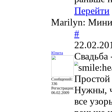
Перейти
Marilyn: Мин
#
22.02.20
Юлита
Свадьба 
Простой 
Cообщений:
336
Нужны, ч
Регистрация:
06.02.2009
все узор