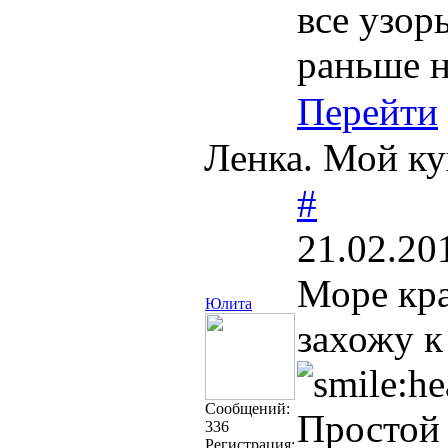
все узор
раньше н
Перейти
Ленка. Мой ку
#
21.02.20
Море кра
Юлита
захожу к
Cообщений:
Простой 
336
Регистрация: