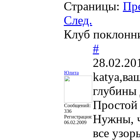
Страницы:
Пр
След.
Клуб поклонн
#
28.02.20
Юлита
katya,ва
глубины
Простой 
Cообщений:
336
Нужны, ч
Регистрация:
06.02.2009
все узор