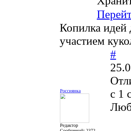
Хранит
Перей
Копилка идей д
участием куко
#
25.0
Отли
с 1
Россиянка
Люб
Редактор
Cообщений:
2372