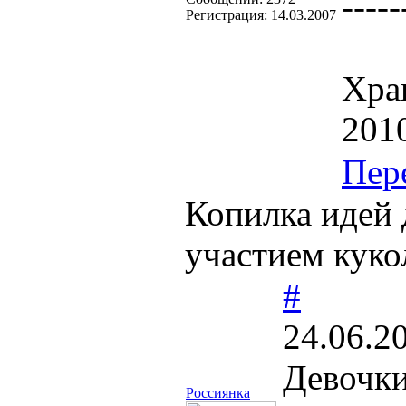
-----
Регистрация:
14.03.2007
Хра
201
Пер
Копилка идей д
участием куко
#
24.06.2
Девочки
Россиянка