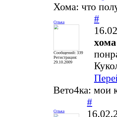
Хома: что полу
#
Олька
16.02
хома
понр
Cообщений:
339
Регистрация:
29.10.2009
Куко
Пере
Вето4ка: мои 
#
16.02.
Олька