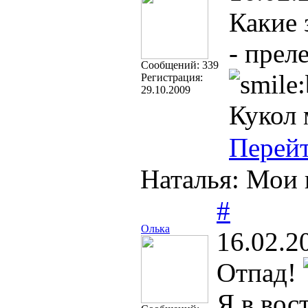
Какие 
- прел
Cообщений:
339
Регистрация:
29.10.2009
Кукол 
Перей
Наталья: Мои 
#
Олька
16.02.2
Отпад!
Я в вос