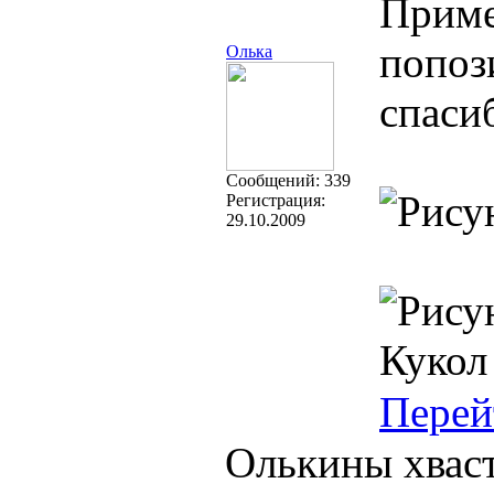
Приме
попоз
Олька
спаси
Cообщений:
339
Регистрация:
29.10.2009
Кукол
Перей
Олькины хваст