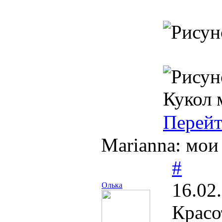
Кукол 
Перей
Marianna: мои
#
16.02
Олька
Красо