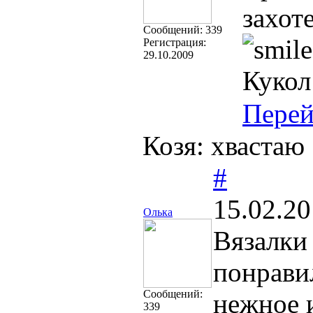
захот
Cообщений:
339
Регистрация:
29.10.2009
Кукол
Перей
Козя: хвастаю
#
15.02.20
Олька
Вязалки
понрави
Cообщений:
нежное 
339