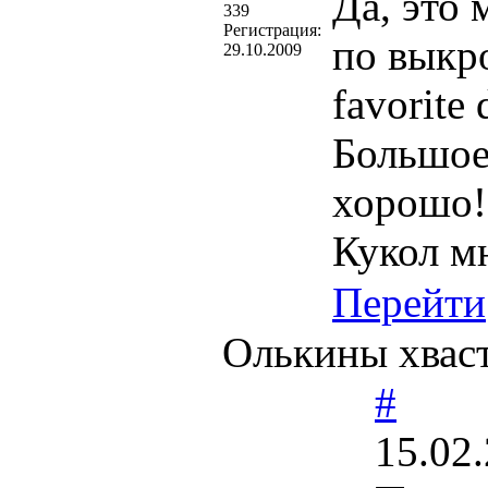
Да, это
339
Регистрация:
по выкр
29.10.2009
favorite
Большое
хорошо!
Кукол м
Перейти
Олькины хваст
#
15.02