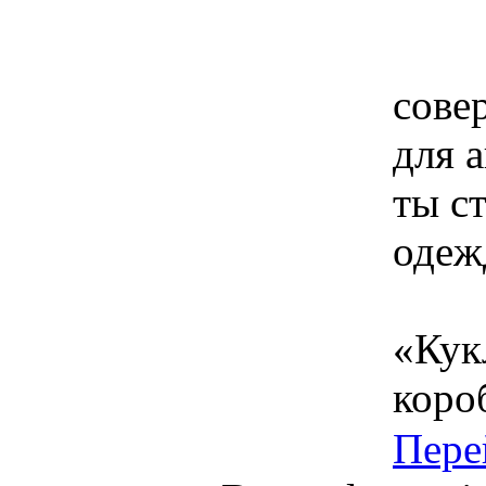
сове
для а
ты с
одеж
«Кукл
коро
Пере