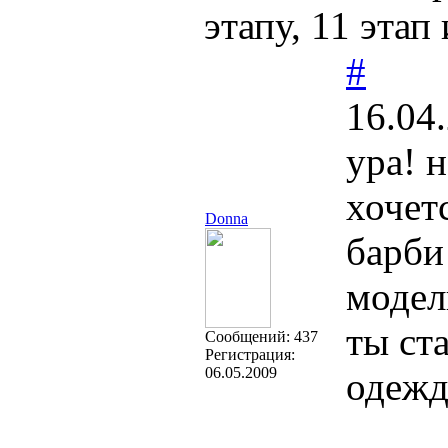
этапу, 11 эта
#
16.04
ура! 
хочет
Donna
барби
модел
ты ст
Cообщений:
437
Регистрация:
06.05.2009
одежд