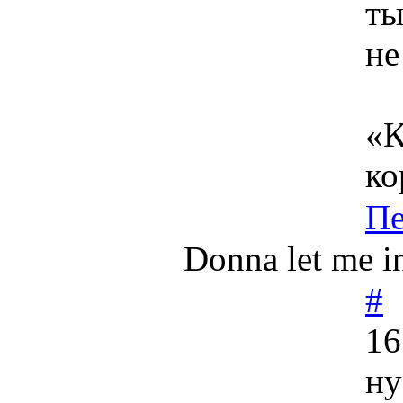
ты
не
«К
ко
Пе
Donna let me in
#
16
ну