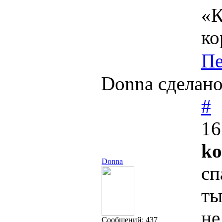
«К
ко
Пе
Donna сделано
#
16
ko
Donna
сп
ты
не
Cообщений:
437