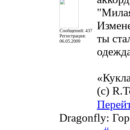
"Милая
Измен
Cообщений:
437
ты ста
Регистрация:
06.05.2009
одежда
«Кукла
(с) R.
Перей
Dragonfly: Го