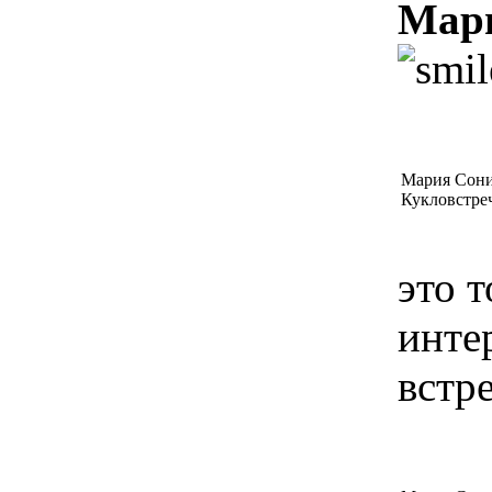
Мари
Мария Сони
Кукловстреч
это 
инте
встр