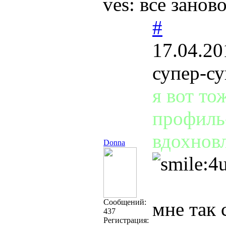
ves: все занов
#
17.04.20
супер-су
я вот то
профиль-
вдохновл
Donna
Cообщений:
мне так 
437
Регистрация: