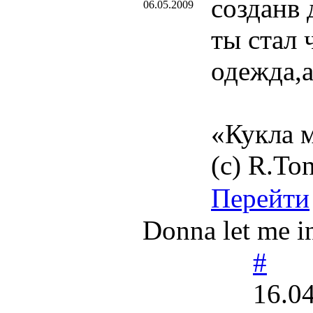
созданв 
06.05.2009
ты стал 
одежда,а
«Кукла м
(с) R.To
Перейти
Donna let me in
#
16.0