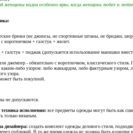
й женщины видна особенно ярко, когда женщина любит и любим
ика:
еские брюки (не джинсы, не спортивные штаны, не бриджи, шор
с воротничком + галстук + жилет.
 + галстук + пиджак (допускается использование манишки вмес
ли джемпер - обязательно с воротничком, классического стиля. 
 каким-либо узором: либо жаккардом, либо фактурным узором, 
го узора.
 может быть покупной.
ры не допускаются.
техника исполнения:
все предметы одежды могут быть как сшит
ь только вязаным.
ча дизайнера:
создать комплект одежды делового стиля, подходящ
еред публикой. В то же время одежда не должна быть излишне на