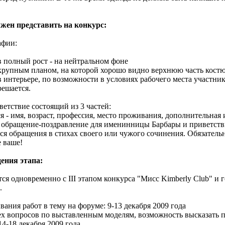
жен представить на конкурс:
афии:
в полный рост - на нейтральном фоне
крупным планом, на которой хорошо видно верхнюю часть костюм
в интерьере, по возможности в условиях рабочего места участни
решается.
ветствие состоящий из 3 частей:
ся - имя, возраст, профессия, место проживания, дополнительна
е обращение-поздравление для именинницы Барбары и приветств
я обращения в стихах своего или чужого сочинения. Обязательно 
 ваше!
ения этапа:
ся одновременно с III этапом конкурса "Мисс Kimberly Club" и 
.
ания работ в тему на форуме: 9-13 декабря 2009 года
х вопросов по выставленным моделям, возможность высказать пр
14-18 декабря 2009 года