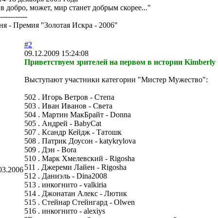
в добро, может, мир станет добрым скорее..."
------------
я - Премия "Золотая Искра - 2006"
#2
09.12.2009 15:24:08
Приветствуем зрителей на первом в истории Kimberly
Выступают участники категории "Мистер Мужество":
502 . Игорь Ветров - Степа
503 . Иван Иванов - Света
504 . Мартин МакБрайт - Donna
505 . Андрей - BabyCat
507 . Ксандр Кейдж - Татошк
508 . Патрик Доусон - katykrylova
509 . Дэн - Bora
510 . Марк Хмелевский - Rigosha
511 . Джереми Лайен - Rigosha
03.2006
512 . Даниэль - Dina2008
513 . инкогнито - valkiria
514 . Джонатан Алекс - Лютик
515 . Стейнар Стейнгард - Olwen
516 . инкогнито - alexiys