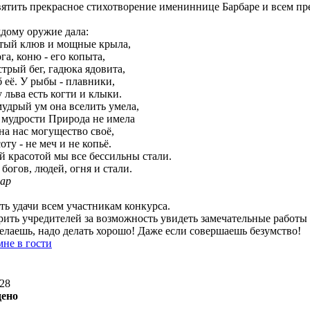
вятить прекрасное стихотворение имениннице Барбаре и всем пр
дому оружие дала:
атый клюв и мощные крыла,
ога, коню - его копыта,
стрый бег, гадюка ядовита,
 её. У рыбы - плавники,
у льва есть когти и клыки.
удрый ум она вселить умела,
мудрости Природа не имела
на нас могущество своё,
оту - не меч и не копьё.
й красотой мы все бессильны стали.
богов, людей, огня и стали.
сар
ть удачи всем участникам конкурса.
рить учредителей за возможность увидеть замечательные работы 
делаешь, надо делать хорошо! Даже если совершаешь безумство!
мне в гости
:28
дено