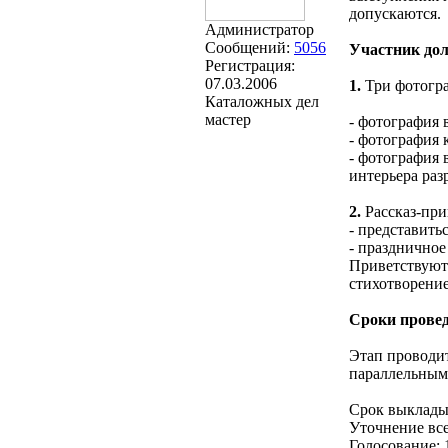
допускаются.
Администратор
Сообщений:
5056
Участник дол
Регистрация:
07.03.2006
1.
Три фотогр
Каталожных дел
мастер
- фотография 
- фотография 
- фотография 
интерьера раз
2.
Рассказ-при
- представить
- празднично
Приветствуютс
стихотворение
Сроки провед
Этап проводит
параллельным
Срок выкладыв
Уточнение все
Голосование: 