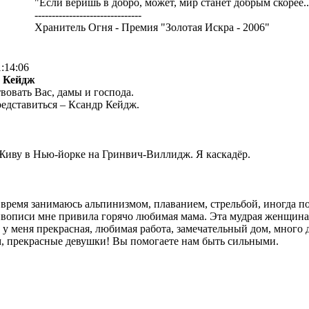
"Если веришь в добро, может, мир станет добрым скорее..
-------------------------------
Хранитель Огня - Премия "Золотая Искра - 2006"
1:14:06
р Кейдж
вовать Вас, дамы и господа.
редставиться – Ксандр Кейдж.
 Живу в Нью-йорке на Гринвич-Виллидж. Я каскадёр.
время занимаюсь альпинизмом, плаванием, стрельбой, иногда по
вописи мне привила горячо любимая мама. Эта мудрая женщина,
 у меня прекрасная, любимая работа, замечательный дом, много 
, прекрасные девушки! Вы помогаете нам быть сильными.