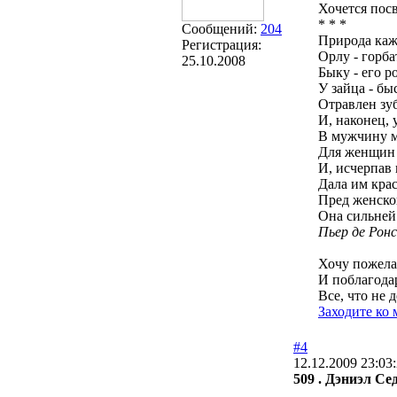
Хочется пос
* * *
Сообщений:
204
Природа каж
Регистрация:
Орлу - горб
25.10.2008
Быку - его р
У зайца - бы
Отравлен зуб
И, наконец, 
В мужчину м
Для женщин 
И, исчерпав 
Дала им крас
Пред женско
Она сильней 
Пьер де Рон
Хочу пожела
И поблагода
Все, что не 
Заходите ко 
#4
12.12.2009 23:03
509 . Дэниэл Се