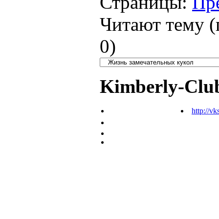
Страницы:
Пр
Читают тему (
0
)
Kimberly-Clu
http://vk