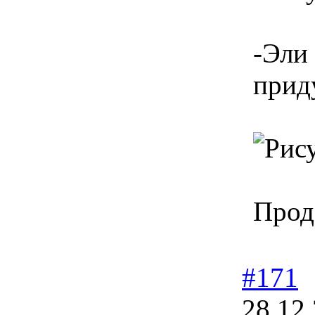
-Эли
приду
Прод
#171
28.12