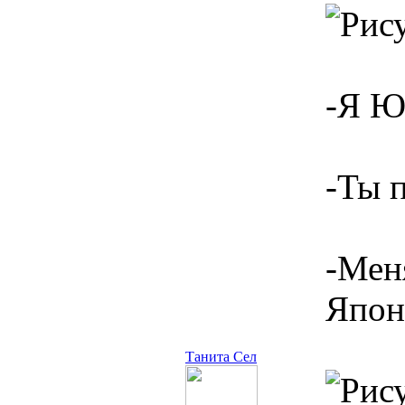
-Я Ю
-Ты 
-Мен
Япон
Танита Сел