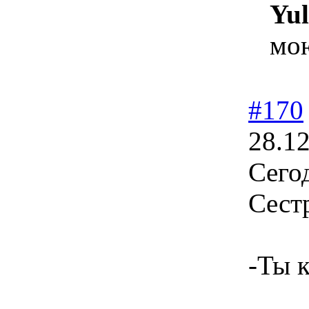
Yul
мою
#170
28.12
Сегод
Сест
-Ты 