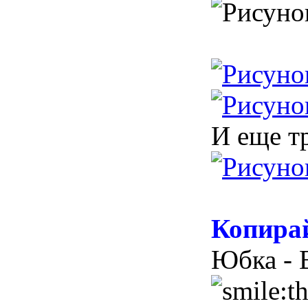
И еще т
Копирай
Юбка - 