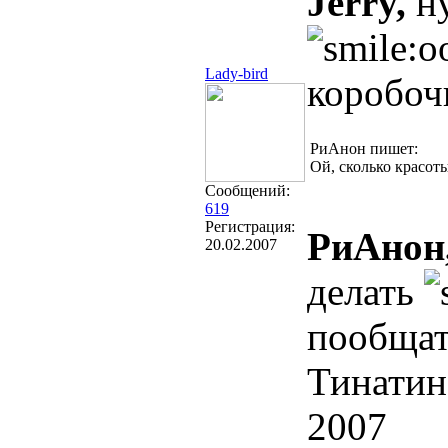
Jerry,
ну
Lady-bird
коробоч
РиАнон пишет:
Ой, сколько красот
Сообщений:
619
Регистрация:
РиАнон
20.02.2007
делать
пообща
Тинатин
2007