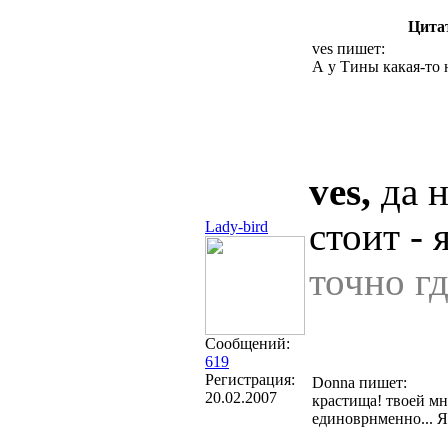
Цита
ves пишет:
А у Тины какая-то 
ves,
да н
стоит - 
Lady-bird
точно гд
Сообщений:
619
Регистрация:
Donna пишет:
20.02.2007
крастища! твоей мн
единоврнменно... Я