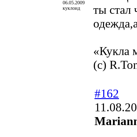
06.05.2009
ты стал 
куклоид
одежда,а
«Кукла м
(с) R.To
#162
11.08.2
Marian