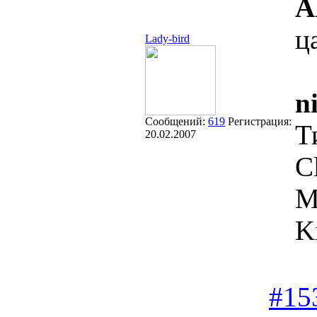
A
ц
Lady-bird
n
Сообщений:
619
Регистрация:
Т
20.02.2007
C
М
K
#15