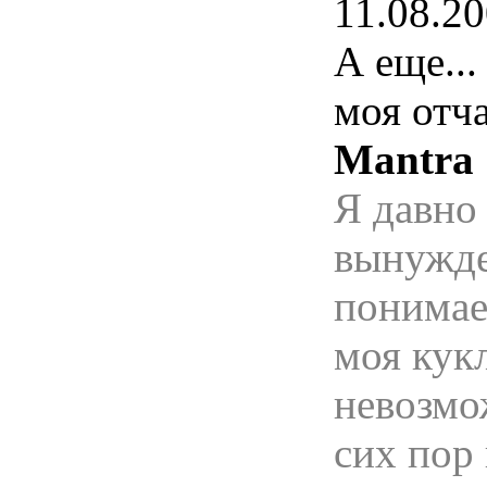
11.08.20
А еще..
моя отча
Mantra
Я давно 
вынужде
понимает
моя кук
невозмож
сих пор 