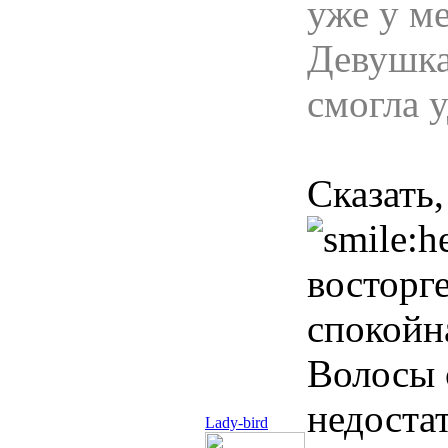
уже у ме
Девушка
смогла 
Сказать,
восторге
спокойн
Волосы 
недоста
Lady-bird