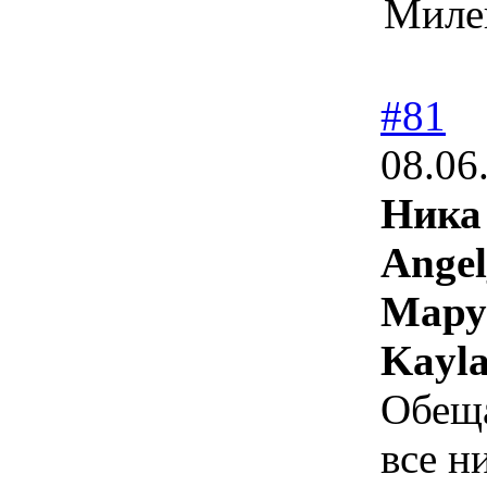
Миле
#81
08.06
Ника
Angel
Мару
Kayla
Обеща
все н