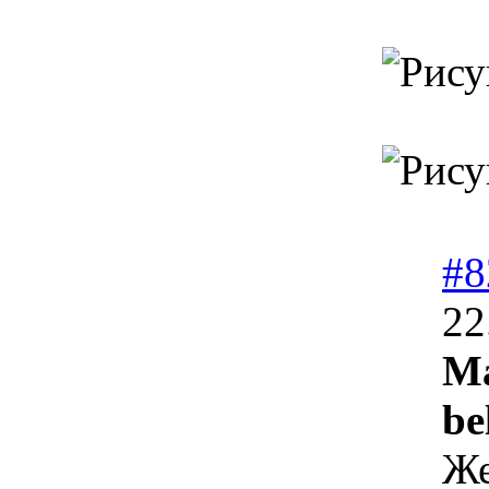
#8
22
Ма
be
Же