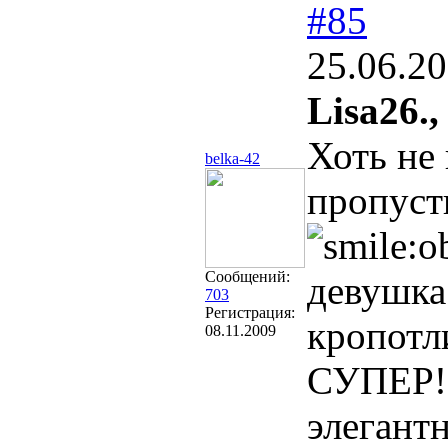
#85
25.06.20
Lisa26.,
Хоть не
belka-42
пропусти
Сообщений:
девушк
703
Регистрация:
кропотл
08.11.2009
СУПЕР
элегант