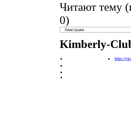
Читают тему (
0
)
Kimberly-Clu
http://vk