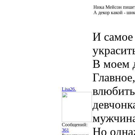
Ника Мейсон пишет
А декор какой - ши
И самое
украсит
В моем 
Главное,
влюбитьс
Lisa26.
девчонк
мужчина
Сообщений:
Но одна
361