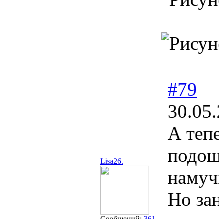
#79
30.05.
А теп
подош
Lisa26.
намуч
Но за
Сообщений:
361