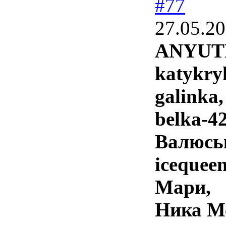
#77
27.05.20
ANYUT
katykry
galinka,
belka-42
Валюсь
icequeen
Мари,
Ника М