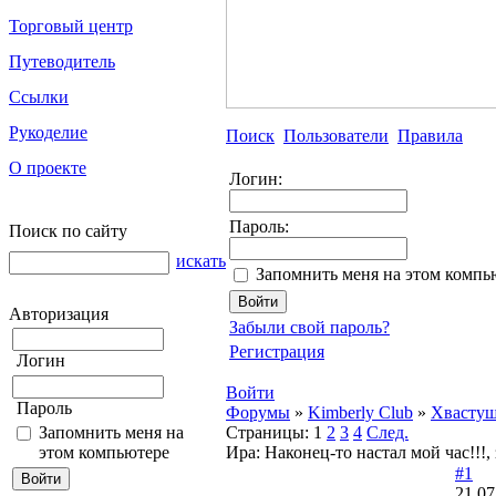
Торговый центр
Путеводитель
Ссылки
Рукоделие
Поиск
Пользователи
Правила
О проекте
Логин:
Пароль:
Поиск по сайту
искать
Запомнить меня на этом компь
Авторизация
Забыли свой пароль?
Регистрация
Логин
Войти
Пароль
Форумы
»
Kimberly Club
»
Хвасту
Запомнить меня на
Страницы:
1
2
3
4
След.
этом компьютере
Ира: Наконец-то настал мой час!!!, 
#1
21.07