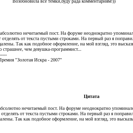
Возобновила все темки,буду рада комментариям!))
абсолютно нечитаемый пост. На форуме неоднократно упоминал
т отделять от текста пустыми строками. На первый раз я попра
далены. Так как подобное оформление, на мой взгляд, это выск
о страшнее, чем девушка-программист...
-----
Премия "Золотая Искра - 2007"
Цитата
абсолютно нечитаемый пост. На форуме неоднократно упоминало
 отделять от текста пустыми строками. На первый раз я попра
алены. Так как подобное оформление, на мой взгляд, это выска