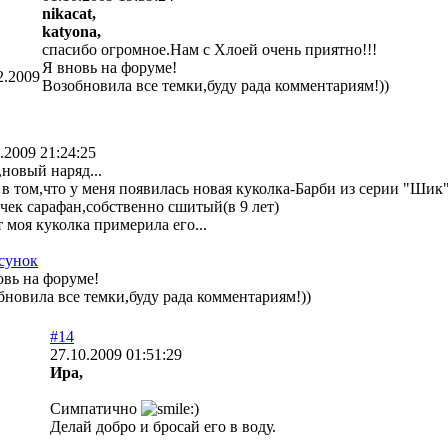
nikacat,
katyona,
спасибо огромное.Нам с Хлоей очень приятно!!!
Я вновь на форуме!
2.2009
Возобновила все темки,буду рада комментариям!))
.2009 21:24:25
,новый наряд...
 в том,что у меня появилась новая куколка-Барби из серии "Шик
чек сарафан,собственно сшитый(в 9 лет)
 моя куколка примерила его...
овь на форуме!
бновила все темки,буду рада комментариям!))
#14
27.10.2009 01:51:29
Ира,
Симпатично
Делай добро и бросай его в воду.