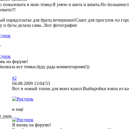
о пожаловать в мою темку.Я умею и шить и вязать.Но большинс
овать!!!
й наряд:платье для братц вечеринки!Сшит для прогулок по город
 и бусы делала сама...Вот фотография:
е
овь на форуме!
новила все темки,буду рада комментариям!))
#2
04.08.2009 13:04:53
Вот и новый топик для моих кукол.Выйкройки взяла из ка
и ещё
2.2009
Я вновь на форуме!