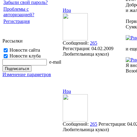
Забыли свой пароль?
Добр
Проблемы с
Ира
и жал
авторизацией?
Регистрация
Первы
Сумку
Рассылки
Сообщений:
265
Регистрация:
04.02.2009
и ещ
Новости сайта
Любительница кукол)
Новости клуба
e-mail
Я вн
Возоб
Изменение параметров
Ира
Сообщений:
265
Регистрация:
04.0
Любительница кукол)