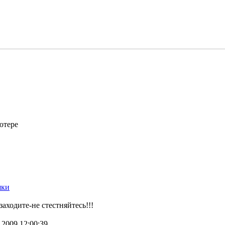
ютере
шки
заходите-не стестняйтесь!!!
.2009 12:00:39