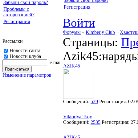
Забыли свой пароль?
Забыли свой пароль?
Регистрация
Проблемы с
авторизацией?
Войти
Регистрация
Форумы
»
Kimberly Club
»
Хвасту
Страницы:
Пр
Рассылки
Новости сайта
Azik45:наряды
Новости клуба
e-mail
AZIK45
Изменение параметров
Сообщений:
529
Регистрация:
02.0
Viktoriya Tsoy
Сообщений:
2535
Регистрация:
27.
AZIK45