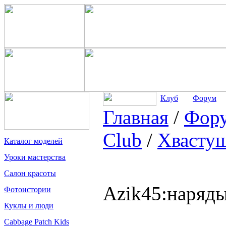
Клуб
Форум
Главная
/
Фор
Club
/
Хвасту
Каталог моделей
Уроки мастерства
Салон красоты
Azik45:наряды
Фотоистории
Куклы и люди
Cabbage Patch Kids