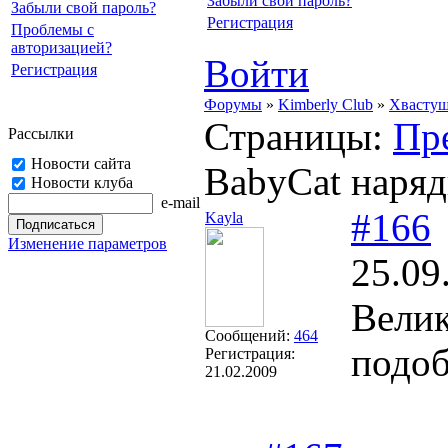
Забыли свой пароль?
Забыли свой пароль?
Регистрация
Проблемы с
авторизацией?
Войти
Регистрация
Форумы
»
Kimberly Club
»
Хвасту
Страницы:
Пр
Рассылки
Новости сайта
BabyCat наряд
Новости клуба
e-mail
#166
Kayla
Изменение параметров
25.09
Велик
Сообщений:
464
подоб
Регистрация:
21.02.2009