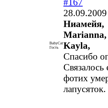
#167
28.09.2009
Ниамейя,
Marianna,
Kayla,
BabyCat
Гость
Спасибо о
Связалось 
фотих уме
лапусяток.