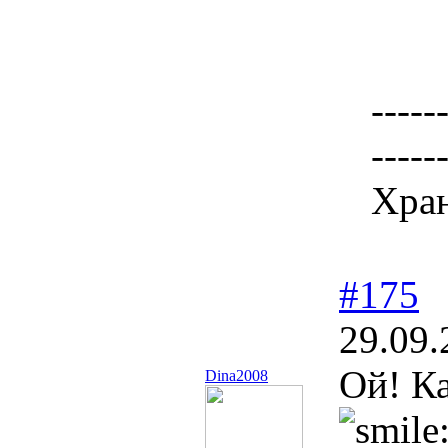
-----
-----
Хран
#175
29.09.
Ой! К
Dina2008