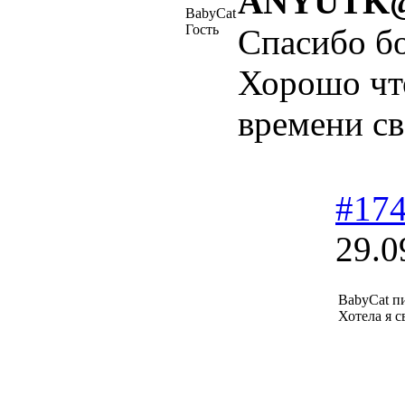
ANYUTK
BabyCat
Гость
Спасибо б
Хорошо что
времени с
#17
29.0
BabyCat п
Хотела я с