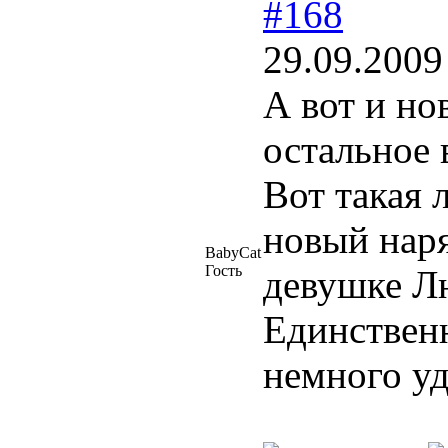
#168
29.09.2009
А вот и но
остальное
Вот такая 
новый наря
BabyCat
Гость
девушке 
Единственн
немного у