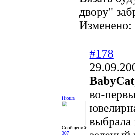
двору" за
Изменено:
#178
29.09.20
BabyCat
во-первы
Нюша
ювелирн
выбрала 
Сообщений:
зеленый 
307