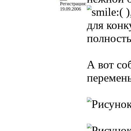
Регистрация:
)
19.09.2006
для конк
полност
А вот со
перемены