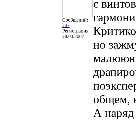
с винто
гармони
Сообщений:
247
Критико
Регистрация:
28.03.2007
но заж
малюююс
драпиро
поэкспе
общем, 
А наряд