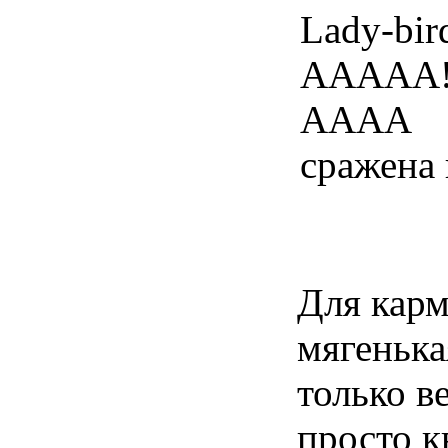
Lady-bir
ААААА! 
АААА
сражена 
Для карм
мягенька
только в
просто 