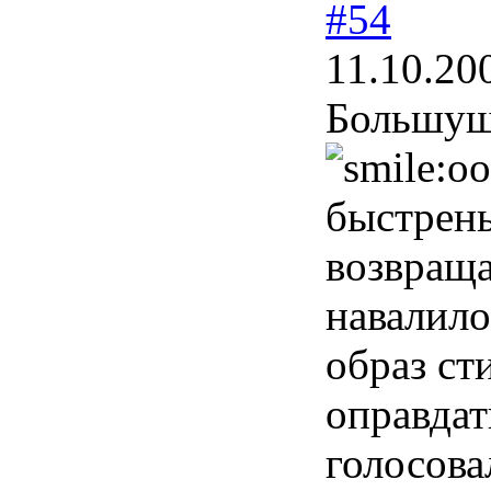
#54
11.10.20
Большуше
быстрень
возвраща
навалило
образ ст
оправдат
голосов