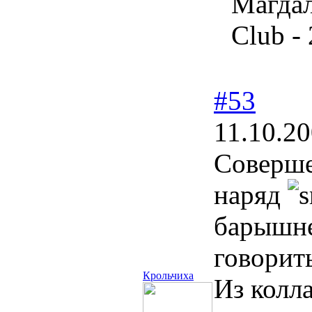
Магдал
Club -
#53
11.10.20
Соверше
наряд
барышне
говорить
Крольчиха
Из колла