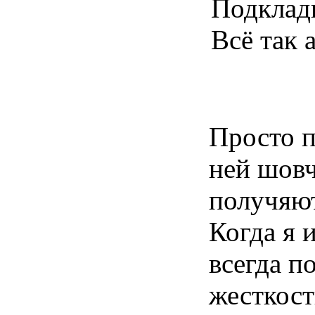
Подкладк
Всё так 
Просто п
ней шовч
получяют
Когда я 
всегда п
жесткост