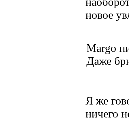
наоборот
новое ув
Margo пи
Даже бр
Я же гов
ничего н