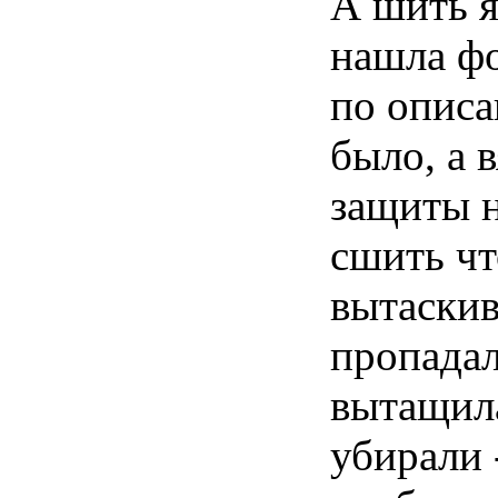
А шить я
нашла фо
по описа
было, а 
защиты н
сшить чт
вытаскив
пропадал
вытащила
убирали 