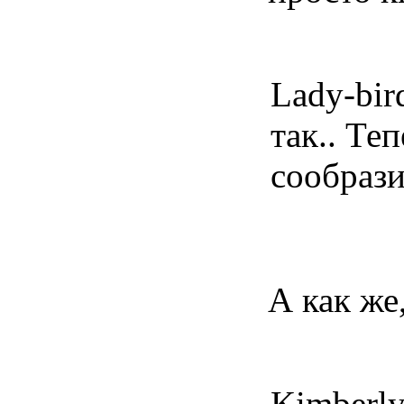
Lady-bir
так.. Те
сообрази
А как же
Kimberly