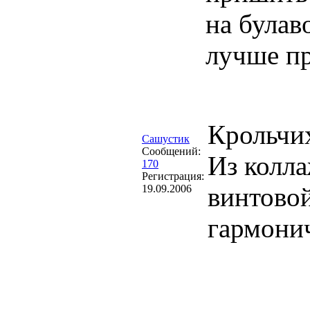
на булав
лучше п
Крольчих
Сашустик
Сообщений:
Из колла
170
Регистрация:
винтовой
19.09.2006
гармони