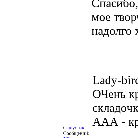
Спасибо,
мое твор
надолго 
Lady-bir
ОЧень кр
складочк
ААА - кр
Сашустик
Сообщений: