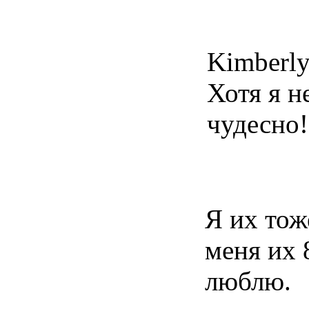
Kimberly
Хотя я н
чудесно!
Я их тож
меня их
люблю.