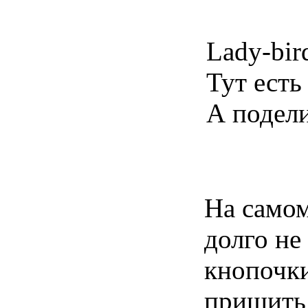
Lady-bir
Тут есть
А подели
На самом
долго не
кнопочки
пришить 