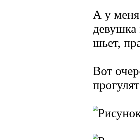
А у меня
девушка
шьет, пр
Вот очер
прогулят