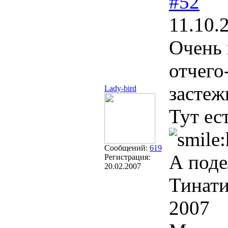
#52
11.10.
Очень 
отчего
застеж
Lady-bird
Тут ес
Сообщений:
619
А поде
Регистрация:
20.02.2007
Тинати
2007