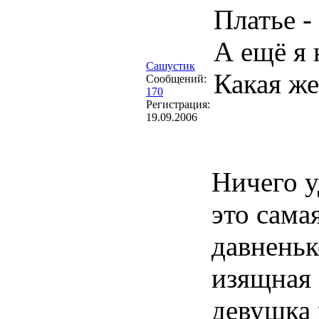
Платье -
А ещё я
Сашустик
Какая же
Сообщений:
170
Регистрация:
19.09.2006
Ничего у
это сама
давненьк
изящная 
девушка 