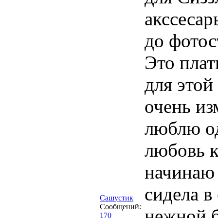
акссесар
до фотос
Это плат
для этой
очень из
люблю од
любовь к
начинаю 
сидела в
Сашустик
Сообщений:
нежной б
170